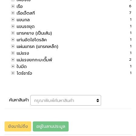
เรือ
6
เรือเจ็ตสกี
7
แขนกล
1
แขนรถขุด
1
แทรคยาง (เป็นเส้น)
1
แท่นอัดไฮโดรลิค
1
แผ่นแทรค (แทรคเหล็ก)
1
แม่แรง
1
แม่แรงยกกะบะดั๊มพ์
2
ใบมีด
1
ไดร์ชาร์จ
1
ค้นหาสินค้า
กรุณาพิมพ์ค้นหาสินค้า
ยังมาไม่ถึง
อยู่ในลานประมูล