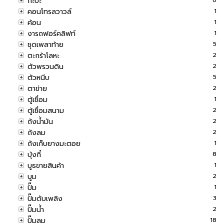
กะบะ
คอนโทรลวาวล์
1
ค้อน
1
งารถฟอร์คลิฟท์
1
ชุดเพลาท้าย
5
ตะกร้าโลหะ
2
ตัวพรวนดิน
2
ตัวหนีบ
5
ตาข่าย
2
ตู้เชื่อม
1
ตู้เชื่อมสนาม
2
ถังน้ำมัน
2
ถังลม
2
ถังเก็บยางมะตอย
1
บุ้งกี๋
8
บูธขายสินค้า
1
บูม
2
ปั๊ม
1
ปั๊มดับเพลิง
3
ปั๊มน้ำ
2
ปั๊มลม
18