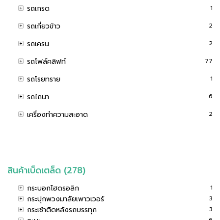
รถเกรด
1
รถเกี่ยวข้าว
2
รถเครน
2
รถโฟล์คลิฟท์
77
รถโรยทราย
1
รถไถนา
6
เครื่องทำความสะอาด
2
สินค้าเบ็ดเตล็ด (278)
กระบอกไฮดรอลิก
1
กระปุกพวงมาลัยเพาวเวอร์
3
กระเช้าติดหลังรถบรรทุก
3
6