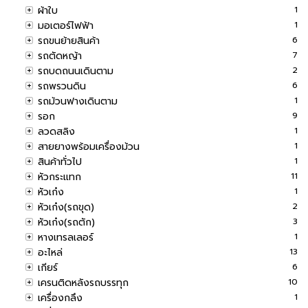
ผ้าใบ
1
มอเตอร์ไฟฟ้า
1
รถขนย้ายสินค้า
6
รถตัดหญ้า
7
รถบดถนนเดินตาม
2
รถพรวนดิน
6
รถม้วนฟางเดินตาม
1
รอก
9
ลวดสลิง
1
สายยางพร้อมเครื่องม้วน
1
สินค้าทั่วไป
1
หัวกระแทก
11
หัวเก๋ง
1
หัวเก๋ง(รถขุด)
2
หัวเก๋ง(รถตัก)
3
หางเทรลเลอร์
1
อะไหล่
13
เกียร์
6
เครนติดหลังรถบรรทุก
10
เครื่องกลึง
1