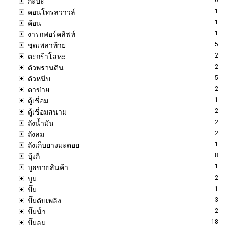
กะบะ
1
คอนโทรลวาวล์
1
ค้อน
1
งารถฟอร์คลิฟท์
5
ชุดเพลาท้าย
2
ตะกร้าโลหะ
2
ตัวพรวนดิน
5
ตัวหนีบ
2
ตาข่าย
1
ตู้เชื่อม
2
ตู้เชื่อมสนาม
2
ถังน้ำมัน
2
ถังลม
1
ถังเก็บยางมะตอย
8
บุ้งกี๋
1
บูธขายสินค้า
2
บูม
1
ปั๊ม
3
ปั๊มดับเพลิง
2
ปั๊มน้ำ
18
ปั๊มลม