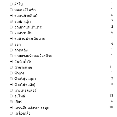
1
ผ้าใบ
1
มอเตอร์ไฟฟ้า
6
รถขนย้ายสินค้า
7
รถตัดหญ้า
2
รถบดถนนเดินตาม
6
รถพรวนดิน
1
รถม้วนฟางเดินตาม
9
รอก
1
ลวดสลิง
1
สายยางพร้อมเครื่องม้วน
1
สินค้าทั่วไป
11
หัวกระแทก
1
หัวเก๋ง
2
หัวเก๋ง(รถขุด)
3
หัวเก๋ง(รถตัก)
1
หางเทรลเลอร์
13
อะไหล่
6
เกียร์
10
เครนติดหลังรถบรรทุก
1
เครื่องกลึง