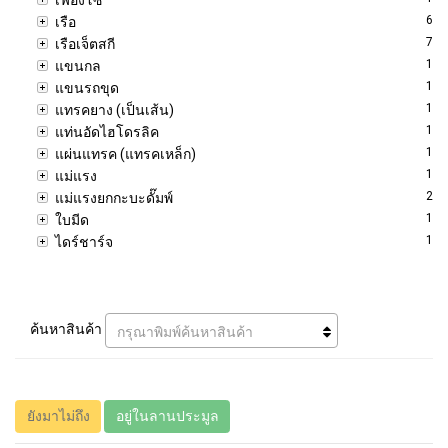
6
เรือ
7
เรือเจ็ตสกี
1
แขนกล
1
แขนรถขุด
1
แทรคยาง (เป็นเส้น)
1
แท่นอัดไฮโดรลิค
1
แผ่นแทรค (แทรคเหล็ก)
1
แม่แรง
2
แม่แรงยกกะบะดั๊มพ์
1
ใบมีด
1
ไดร์ชาร์จ
ค้นหาสินค้า
กรุณาพิมพ์ค้นหาสินค้า
ยังมาไม่ถึง
อยู่ในลานประมูล