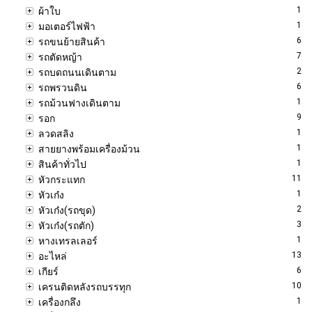
1
ผ้าใบ
1
มอเตอร์ไฟฟ้า
6
รถขนย้ายสินค้า
7
รถตัดหญ้า
2
รถบดถนนเดินตาม
6
รถพรวนดิน
1
รถม้วนฟางเดินตาม
9
รอก
1
ลวดสลิง
1
สายยางพร้อมเครื่องม้วน
1
สินค้าทั่วไป
11
หัวกระแทก
1
หัวเก๋ง
2
หัวเก๋ง(รถขุด)
3
หัวเก๋ง(รถตัก)
1
หางเทรลเลอร์
13
อะไหล่
6
เกียร์
10
เครนติดหลังรถบรรทุก
1
เครื่องกลึง