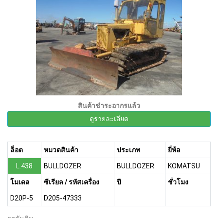
สินค้าชำระอากรแล้ว
ดูรายละเอียด
ล็อต
หมวดสินค้า
ประเภท
ยี่ห้อ
L.438
BULLDOZER
BULLDOZER
KOMATSU
โมเดล
ซีเรียล / รหัสเครื่อง
ปี
ชั่วโมง
D20P-5
D205-47333