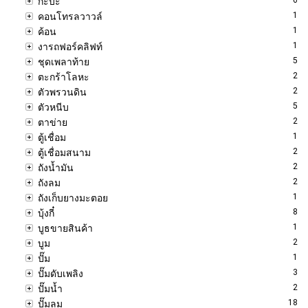
กะบะ
1
คอนโทรลวาวล์
1
ค้อน
1
งารถฟอร์คลิฟท์
5
ชุดเพลาท้าย
2
ตะกร้าโลหะ
2
ตัวพรวนดิน
5
ตัวหนีบ
2
ตาข่าย
1
ตู้เชื่อม
2
ตู้เชื่อมสนาม
2
ถังน้ำมัน
2
ถังลม
1
ถังเก็บยางมะตอย
8
บุ้งกี๋
1
บูธขายสินค้า
2
บูม
1
ปั๊ม
3
ปั๊มดับเพลิง
2
ปั๊มน้ำ
18
ปั๊มลม