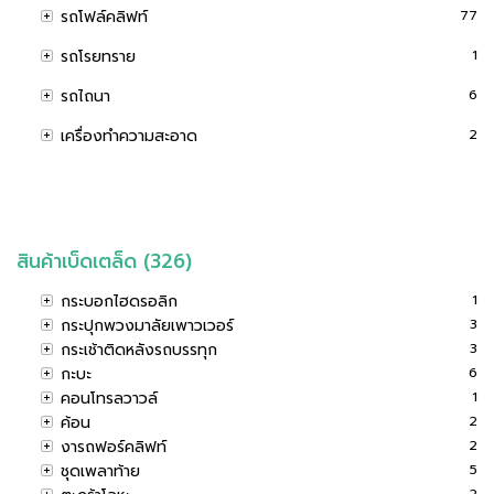
รถโฟล์คลิฟท์
77
รถโรยทราย
1
รถไถนา
6
เครื่องทำความสะอาด
2
สินค้าเบ็ดเตล็ด (326)
กระบอกไฮดรอลิก
1
กระปุกพวงมาลัยเพาวเวอร์
3
กระเช้าติดหลังรถบรรทุก
3
กะบะ
6
คอนโทรลวาวล์
1
ค้อน
2
งารถฟอร์คลิฟท์
2
ชุดเพลาท้าย
5
2