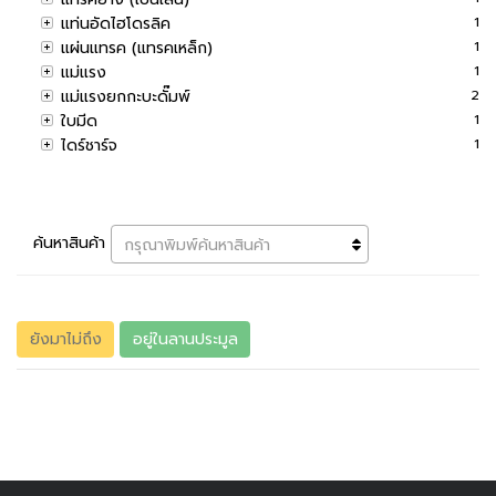
แท่นอัดไฮโดรลิค
1
แผ่นแทรค (แทรคเหล็ก)
1
แม่แรง
1
แม่แรงยกกะบะดั๊มพ์
2
ใบมีด
1
ไดร์ชาร์จ
1
ค้นหาสินค้า
กรุณาพิมพ์ค้นหาสินค้า
ยังมาไม่ถึง
อยู่ในลานประมูล