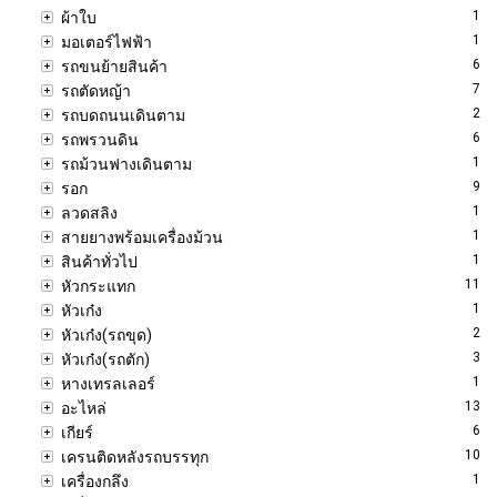
1
ผ้าใบ
1
มอเตอร์ไฟฟ้า
6
รถขนย้ายสินค้า
7
รถตัดหญ้า
2
รถบดถนนเดินตาม
6
รถพรวนดิน
1
รถม้วนฟางเดินตาม
9
รอก
1
ลวดสลิง
1
สายยางพร้อมเครื่องม้วน
1
สินค้าทั่วไป
11
หัวกระแทก
1
หัวเก๋ง
2
หัวเก๋ง(รถขุด)
3
หัวเก๋ง(รถตัก)
1
หางเทรลเลอร์
13
อะไหล่
6
เกียร์
10
เครนติดหลังรถบรรทุก
1
เครื่องกลึง