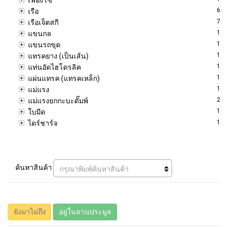
6
เรือ
7
เรือเจ็ตสกี
1
แขนกล
1
แขนรถขุด
1
แทรคยาง (เป็นเส้น)
1
แท่นอัดไฮโดรลิค
1
แผ่นแทรค (แทรคเหล็ก)
1
แม่แรง
2
แม่แรงยกกะบะดั๊มพ์
1
ใบมีด
1
ไดร์ชาร์จ
ค้นหาสินค้า
กรุณาพิมพ์ค้นหาสินค้า
ยังมาไม่ถึง
อยู่ในลานประมูล