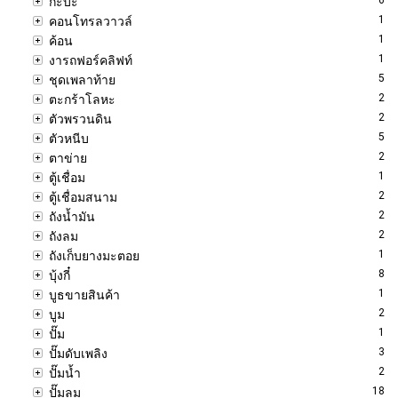
กะบะ
1
คอนโทรลวาวล์
1
ค้อน
1
งารถฟอร์คลิฟท์
5
ชุดเพลาท้าย
2
ตะกร้าโลหะ
2
ตัวพรวนดิน
5
ตัวหนีบ
2
ตาข่าย
1
ตู้เชื่อม
2
ตู้เชื่อมสนาม
2
ถังน้ำมัน
2
ถังลม
1
ถังเก็บยางมะตอย
8
บุ้งกี๋
1
บูธขายสินค้า
2
บูม
1
ปั๊ม
3
ปั๊มดับเพลิง
2
ปั๊มน้ำ
18
ปั๊มลม