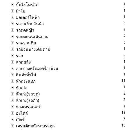
1
ปั๊มไฮโดรลิค
1
ผ้าใบ
1
มอเตอร์ไฟฟ้า
6
รถขนย้ายสินค้า
7
รถตัดหญ้า
2
รถบดถนนเดินตาม
6
รถพรวนดิน
1
รถม้วนฟางเดินตาม
9
รอก
1
ลวดสลิง
1
สายยางพร้อมเครื่องม้วน
1
สินค้าทั่วไป
11
หัวกระแทก
1
หัวเก๋ง
2
หัวเก๋ง(รถขุด)
3
หัวเก๋ง(รถตัก)
1
หางเทรลเลอร์
13
อะไหล่
6
เกียร์
10
เครนติดหลังรถบรรทุก