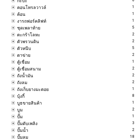
กะบะ
1
คอนโทรลวาวล์
1
ค้อน
1
งารถฟอร์คลิฟท์
5
ชุดเพลาท้าย
2
ตะกร้าโลหะ
2
ตัวพรวนดิน
5
ตัวหนีบ
2
ตาข่าย
1
ตู้เชื่อม
2
ตู้เชื่อมสนาม
2
ถังน้ำมัน
2
ถังลม
1
ถังเก็บยางมะตอย
8
บุ้งกี๋
1
บูธขายสินค้า
2
บูม
1
ปั๊ม
3
ปั๊มดับเพลิง
2
ปั๊มน้ำ
18
ปั๊มลม