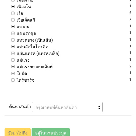
1
เฟืองโซ่
6
เรือ
7
เรือเจ็ตสกี
1
แขนกล
1
แขนรถขุด
1
แทรคยาง (เป็นเส้น)
1
แท่นอัดไฮโดรลิค
1
แผ่นแทรค (แทรคเหล็ก)
1
แม่แรง
2
แม่แรงยกกะบะดั๊มพ์
1
ใบมีด
1
ไดร์ชาร์จ
ค้นหาสินค้า
กรุณาพิมพ์ค้นหาสินค้า
ยังมาไม่ถึง
อยู่ในลานประมูล