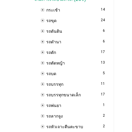
14
กระเช้า
24
รถขุด
6
รถดันดิน
6
รถดำนา
17
รถตัก
13
รถตัดหญ้า
5
รถบด
11
รถบรรทุก
17
รถบรรทุกขนาดเล็ก
1
รถพ่นยา
2
รถลากจูง
2
รถหัวเจาะตีนตะขาบ