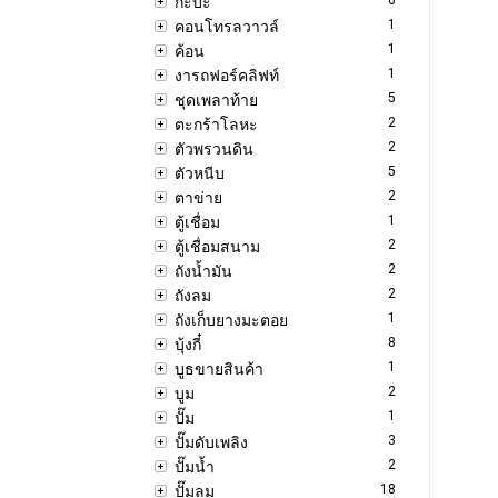
กะบะ
1
คอนโทรลวาวล์
1
ค้อน
1
งารถฟอร์คลิฟท์
5
ชุดเพลาท้าย
2
ตะกร้าโลหะ
2
ตัวพรวนดิน
5
ตัวหนีบ
2
ตาข่าย
1
ตู้เชื่อม
2
ตู้เชื่อมสนาม
2
ถังน้ำมัน
2
ถังลม
1
ถังเก็บยางมะตอย
8
บุ้งกี๋
1
บูธขายสินค้า
2
บูม
1
ปั๊ม
3
ปั๊มดับเพลิง
2
ปั๊มน้ำ
18
ปั๊มลม