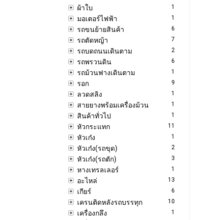
1
ผ้าใบ
1
มอเตอร์ไฟฟ้า
6
รถขนย้ายสินค้า
7
รถตัดหญ้า
2
รถบดถนนเดินตาม
6
รถพรวนดิน
1
รถม้วนฟางเดินตาม
9
รอก
1
ลวดสลิง
1
สายยางพร้อมเครื่องม้วน
1
สินค้าทั่วไป
11
หัวกระแทก
1
หัวเก๋ง
2
หัวเก๋ง(รถขุด)
3
หัวเก๋ง(รถตัก)
1
หางเทรลเลอร์
13
อะไหล่
6
เกียร์
10
เครนติดหลังรถบรรทุก
1
เครื่องกลึง