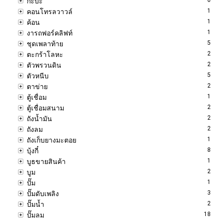
กะบะ
1
คอนโทรลวาวล์
1
ค้อน
1
งารถฟอร์คลิฟท์
5
ชุดเพลาท้าย
2
ตะกร้าโลหะ
2
ตัวพรวนดิน
5
ตัวหนีบ
2
ตาข่าย
1
ตู้เชื่อม
2
ตู้เชื่อมสนาม
2
ถังน้ำมัน
2
ถังลม
1
ถังเก็บยางมะตอย
8
บุ้งกี๋
1
บูธขายสินค้า
2
บูม
1
ปั๊ม
3
ปั๊มดับเพลิง
2
ปั๊มน้ำ
18
ปั๊มลม