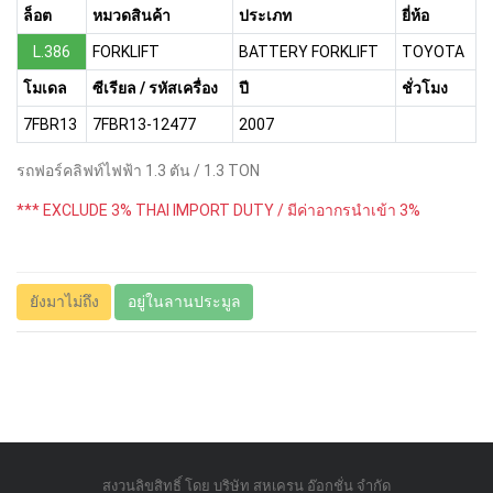
ล็อต
หมวดสินค้า
ประเภท
ยี่ห้อ
L.386
FORKLIFT
BATTERY FORKLIFT
TOYOTA
โมเดล
ซีเรียล / รหัสเครื่อง
ปี
ชั่วโมง
7FBR13
7FBR13-12477
2007
รถฟอร์คลิฟท์ไฟฟ้า 1.3 ตัน / 1.3 TON
*** EXCLUDE 3% THAI IMPORT DUTY / มีค่าอากรนำเข้า 3%
ยังมาไม่ถึง
อยู่ในลานประมูล
สงวนลิขสิทธิ์ โดย บริษัท สหเครน อ๊อกชั่น จำกัด