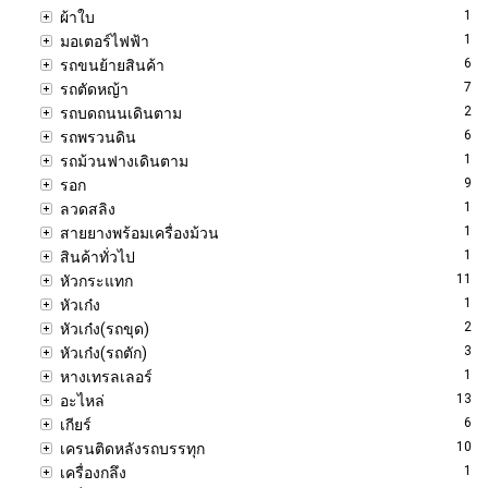
1
ผ้าใบ
1
มอเตอร์ไฟฟ้า
6
รถขนย้ายสินค้า
7
รถตัดหญ้า
2
รถบดถนนเดินตาม
6
รถพรวนดิน
1
รถม้วนฟางเดินตาม
9
รอก
1
ลวดสลิง
1
สายยางพร้อมเครื่องม้วน
1
สินค้าทั่วไป
11
หัวกระแทก
1
หัวเก๋ง
2
หัวเก๋ง(รถขุด)
3
หัวเก๋ง(รถตัก)
1
หางเทรลเลอร์
13
อะไหล่
6
เกียร์
10
เครนติดหลังรถบรรทุก
1
เครื่องกลึง