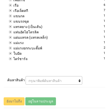
6
เรือ
7
เรือเจ็ตสกี
1
แขนกล
1
แขนรถขุด
1
แทรคยาง (เป็นเส้น)
1
แท่นอัดไฮโดรลิค
1
แผ่นแทรค (แทรคเหล็ก)
1
แม่แรง
2
แม่แรงยกกะบะดั๊มพ์
1
ใบมีด
1
ไดร์ชาร์จ
ค้นหาสินค้า
กรุณาพิมพ์ค้นหาสินค้า
ยังมาไม่ถึง
อยู่ในลานประมูล