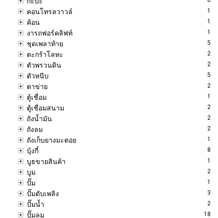
กะบะ
1
คอนโทรลวาวล์
1
ค้อน
1
งารถฟอร์คลิฟท์
5
ชุดเพลาท้าย
2
ตะกร้าโลหะ
2
ตัวพรวนดิน
5
ตัวหนีบ
2
ตาข่าย
1
ตู้เชื่อม
2
ตู้เชื่อมสนาม
2
ถังน้ำมัน
2
ถังลม
1
ถังเก็บยางมะตอย
8
บุ้งกี๋
1
บูธขายสินค้า
2
บูม
1
ปั๊ม
3
ปั๊มดับเพลิง
2
ปั๊มน้ำ
18
ปั๊มลม