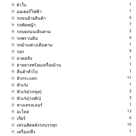
1
ผ้าใบ
1
มอเตอร์ไฟฟ้า
6
รถขนย้ายสินค้า
7
รถตัดหญ้า
2
รถบดถนนเดินตาม
6
รถพรวนดิน
1
รถม้วนฟางเดินตาม
9
รอก
1
ลวดสลิง
1
สายยางพร้อมเครื่องม้วน
1
สินค้าทั่วไป
11
หัวกระแทก
1
หัวเก๋ง
2
หัวเก๋ง(รถขุด)
3
หัวเก๋ง(รถตัก)
1
หางเทรลเลอร์
13
อะไหล่
6
เกียร์
10
เครนติดหลังรถบรรทุก
1
เครื่องกลึง