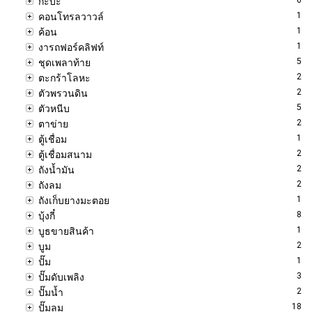
กะบะ
1
คอนโทรลวาวล์
1
ค้อน
1
งารถฟอร์คลิฟท์
5
ชุดเพลาท้าย
2
ตะกร้าโลหะ
2
ตัวพรวนดิน
5
ตัวหนีบ
2
ตาข่าย
1
ตู้เชื่อม
2
ตู้เชื่อมสนาม
2
ถังน้ำมัน
2
ถังลม
1
ถังเก็บยางมะตอย
8
บุ้งกี๋
1
บูธขายสินค้า
2
บูม
1
ปั๊ม
3
ปั๊มดับเพลิง
2
ปั๊มน้ำ
18
ปั๊มลม