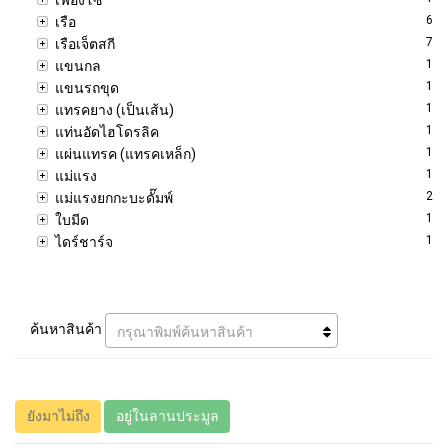
6
เรือ
7
เรือเจ็ตสกี
1
แขนกล
1
แขนรถขุด
1
แทรคยาง (เป็นเส้น)
1
แท่นอัดไฮโดรลิค
1
แผ่นแทรค (แทรคเหล็ก)
1
แม่แรง
2
แม่แรงยกกะบะดั๊มพ์
1
ใบมีด
1
ไดร์ชาร์จ
ค้นหาสินค้า
กรุณาพิมพ์ค้นหาสินค้า
ยังมาไม่ถึง
อยู่ในลานประมูล