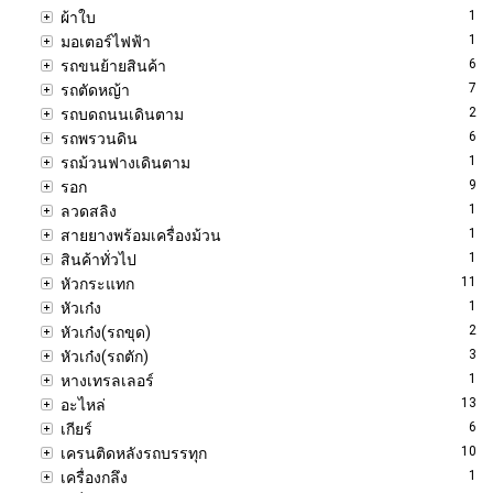
1
ผ้าใบ
1
มอเตอร์ไฟฟ้า
6
รถขนย้ายสินค้า
7
รถตัดหญ้า
2
รถบดถนนเดินตาม
6
รถพรวนดิน
1
รถม้วนฟางเดินตาม
9
รอก
1
ลวดสลิง
1
สายยางพร้อมเครื่องม้วน
1
สินค้าทั่วไป
11
หัวกระแทก
1
หัวเก๋ง
2
หัวเก๋ง(รถขุด)
3
หัวเก๋ง(รถตัก)
1
หางเทรลเลอร์
13
อะไหล่
6
เกียร์
10
เครนติดหลังรถบรรทุก
1
เครื่องกลึง