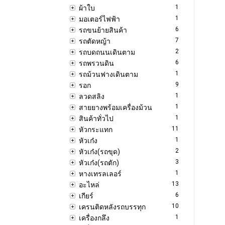
1
ผ้าใบ
1
มอเตอร์ไฟฟ้า
6
รถขนย้ายสินค้า
7
รถตัดหญ้า
2
รถบดถนนเดินตาม
6
รถพรวนดิน
1
รถม้วนฟางเดินตาม
9
รอก
1
ลวดสลิง
1
สายยางพร้อมเครื่องม้วน
1
สินค้าทั่วไป
11
หัวกระแทก
1
หัวเก๋ง
2
หัวเก๋ง(รถขุด)
3
หัวเก๋ง(รถตัก)
1
หางเทรลเลอร์
13
อะไหล่
6
เกียร์
10
เครนติดหลังรถบรรทุก
1
เครื่องกลึง