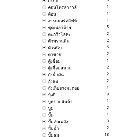
กะบะ
1
คอนโทรลวาวล์
1
ค้อน
1
งารถฟอร์คลิฟท์
5
ชุดเพลาท้าย
2
ตะกร้าโลหะ
2
ตัวพรวนดิน
5
ตัวหนีบ
2
ตาข่าย
1
ตู้เชื่อม
2
ตู้เชื่อมสนาม
2
ถังน้ำมัน
2
ถังลม
1
ถังเก็บยางมะตอย
8
บุ้งกี๋
1
บูธขายสินค้า
2
บูม
1
ปั๊ม
3
ปั๊มดับเพลิง
2
ปั๊มน้ำ
18
ปั๊มลม