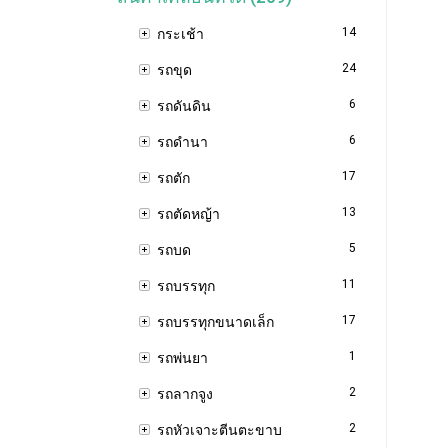
14
กระเช้า
24
รถขุด
6
รถดันดิน
6
รถดำนา
17
รถตัก
13
รถตัดหญ้า
5
รถบด
11
รถบรรทุก
17
รถบรรทุกขนาดเล็ก
1
รถพ่นยา
2
รถลากจูง
2
รถหัวเจาะตีนตะขาบ