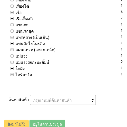
1
เฟืองโซ่
6
เรือ
7
เรือเจ็ตสกี
1
แขนกล
1
แขนรถขุด
1
แทรคยาง (เป็นเส้น)
1
แท่นอัดไฮโดรลิค
1
แผ่นแทรค (แทรคเหล็ก)
1
แม่แรง
2
แม่แรงยกกะบะดั๊มพ์
1
ใบมีด
1
ไดร์ชาร์จ
ค้นหาสินค้า
กรุณาพิมพ์ค้นหาสินค้า
ยังมาไม่ถึง
อยู่ในลานประมูล