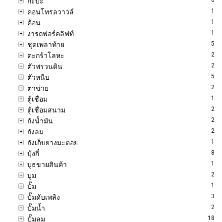
กะบะ
1
คอนโทรลวาวล์
1
ค้อน
1
งารถฟอร์คลิฟท์
5
ชุดเพลาท้าย
2
ตะกร้าโลหะ
2
ตัวพรวนดิน
5
ตัวหนีบ
2
ตาข่าย
1
ตู้เชื่อม
2
ตู้เชื่อมสนาม
2
ถังน้ำมัน
2
ถังลม
1
ถังเก็บยางมะตอย
8
บุ้งกี๋
1
บูธขายสินค้า
2
บูม
1
ปั๊ม
3
ปั๊มดับเพลิง
2
ปั๊มน้ำ
18
ปั๊มลม