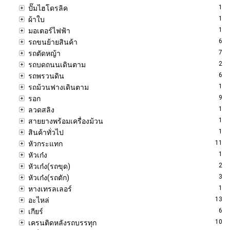
1
ปั๊มไฮโดรลิค
1
ผ้าใบ
1
มอเตอร์ไฟฟ้า
6
รถขนย้ายสินค้า
7
รถตัดหญ้า
2
รถบดถนนเดินตาม
6
รถพรวนดิน
1
รถม้วนฟางเดินตาม
9
รอก
1
ลวดสลิง
1
สายยางพร้อมเครื่องม้วน
1
สินค้าทั่วไป
11
หัวกระแทก
1
หัวเก๋ง
2
หัวเก๋ง(รถขุด)
3
หัวเก๋ง(รถตัก)
1
หางเทรลเลอร์
13
อะไหล่
6
เกียร์
10
เครนติดหลังรถบรรทุก