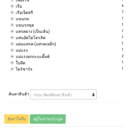
6
เรือ
7
เรือเจ็ตสกี
1
แขนกล
1
แขนรถขุด
1
แทรคยาง (เป็นเส้น)
1
แท่นอัดไฮโดรลิค
1
แผ่นแทรค (แทรคเหล็ก)
1
แม่แรง
2
แม่แรงยกกะบะดั๊มพ์
1
ใบมีด
1
ไดร์ชาร์จ
ค้นหาสินค้า
กรุณาพิมพ์ค้นหาสินค้า
ยังมาไม่ถึง
อยู่ในลานประมูล