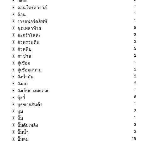
กะบะ
1
คอนโทรลวาวล์
1
ค้อน
1
งารถฟอร์คลิฟท์
5
ชุดเพลาท้าย
2
ตะกร้าโลหะ
2
ตัวพรวนดิน
5
ตัวหนีบ
2
ตาข่าย
1
ตู้เชื่อม
2
ตู้เชื่อมสนาม
2
ถังน้ำมัน
2
ถังลม
1
ถังเก็บยางมะตอย
8
บุ้งกี๋
1
บูธขายสินค้า
2
บูม
1
ปั๊ม
3
ปั๊มดับเพลิง
2
ปั๊มน้ำ
18
ปั๊มลม