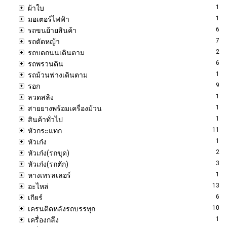
1
ผ้าใบ
1
มอเตอร์ไฟฟ้า
6
รถขนย้ายสินค้า
7
รถตัดหญ้า
2
รถบดถนนเดินตาม
6
รถพรวนดิน
1
รถม้วนฟางเดินตาม
9
รอก
1
ลวดสลิง
1
สายยางพร้อมเครื่องม้วน
1
สินค้าทั่วไป
11
หัวกระแทก
1
หัวเก๋ง
2
หัวเก๋ง(รถขุด)
3
หัวเก๋ง(รถตัก)
1
หางเทรลเลอร์
13
อะไหล่
6
เกียร์
10
เครนติดหลังรถบรรทุก
1
เครื่องกลึง