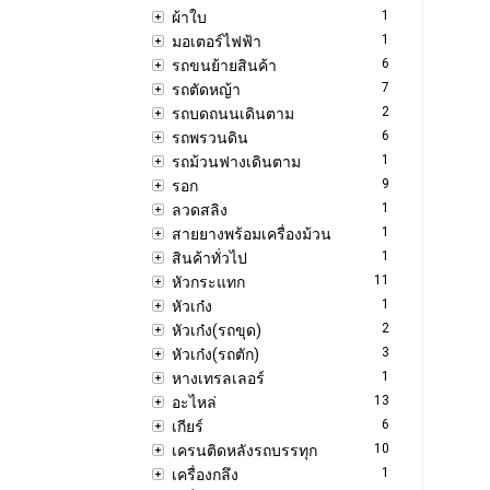
1
ผ้าใบ
1
มอเตอร์ไฟฟ้า
6
รถขนย้ายสินค้า
7
รถตัดหญ้า
2
รถบดถนนเดินตาม
6
รถพรวนดิน
1
รถม้วนฟางเดินตาม
9
รอก
1
ลวดสลิง
1
สายยางพร้อมเครื่องม้วน
1
สินค้าทั่วไป
11
หัวกระแทก
1
หัวเก๋ง
2
หัวเก๋ง(รถขุด)
3
หัวเก๋ง(รถตัก)
1
หางเทรลเลอร์
13
อะไหล่
6
เกียร์
10
เครนติดหลังรถบรรทุก
1
เครื่องกลึง