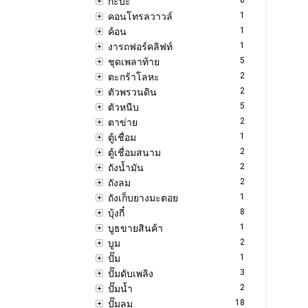
กะบะ
1
คอนโทรลวาวล์
1
ค้อน
1
งารถฟอร์คลิฟท์
5
ชุดเพลาท้าย
2
ตะกร้าโลหะ
2
ตัวพรวนดิน
5
ตัวหนีบ
2
ตาข่าย
1
ตู้เชื่อม
2
ตู้เชื่อมสนาม
2
ถังน้ำมัน
2
ถังลม
1
ถังเก็บยางมะตอย
8
บุ้งกี๋
1
บูธขายสินค้า
2
บูม
1
ปั๊ม
3
ปั๊มดับเพลิง
2
ปั๊มน้ำ
18
ปั๊มลม