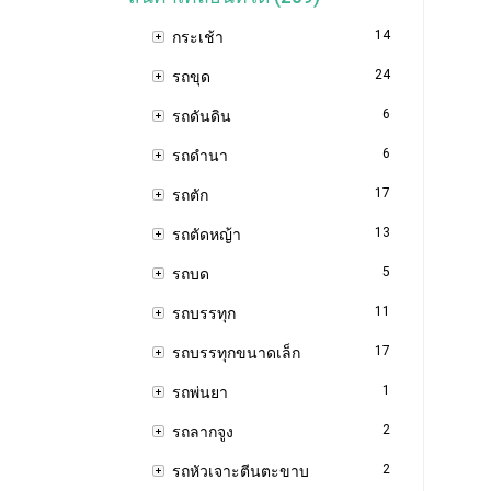
14
กระเช้า
24
รถขุด
6
รถดันดิน
6
รถดำนา
17
รถตัก
13
รถตัดหญ้า
5
รถบด
11
รถบรรทุก
17
รถบรรทุกขนาดเล็ก
1
รถพ่นยา
2
รถลากจูง
2
รถหัวเจาะตีนตะขาบ