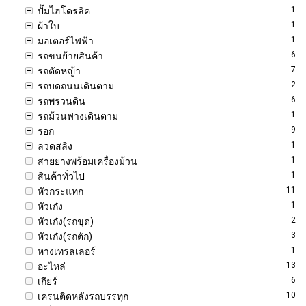
1
ปั๊มไฮโดรลิค
1
ผ้าใบ
1
มอเตอร์ไฟฟ้า
6
รถขนย้ายสินค้า
7
รถตัดหญ้า
2
รถบดถนนเดินตาม
6
รถพรวนดิน
1
รถม้วนฟางเดินตาม
9
รอก
1
ลวดสลิง
1
สายยางพร้อมเครื่องม้วน
1
สินค้าทั่วไป
11
หัวกระแทก
1
หัวเก๋ง
2
หัวเก๋ง(รถขุด)
3
หัวเก๋ง(รถตัก)
1
หางเทรลเลอร์
13
อะไหล่
6
เกียร์
10
เครนติดหลังรถบรรทุก