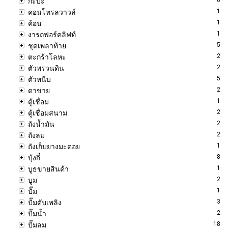
กะบะ
1
คอนโทรลวาวล์
1
ค้อน
1
งารถฟอร์คลิฟท์
5
ชุดเพลาท้าย
2
ตะกร้าโลหะ
2
ตัวพรวนดิน
5
ตัวหนีบ
2
ตาข่าย
1
ตู้เชื่อม
2
ตู้เชื่อมสนาม
2
ถังน้ำมัน
2
ถังลม
1
ถังเก็บยางมะตอย
8
บุ้งกี๋
1
บูธขายสินค้า
2
บูม
1
ปั๊ม
3
ปั๊มดับเพลิง
2
ปั๊มน้ำ
18
ปั๊มลม