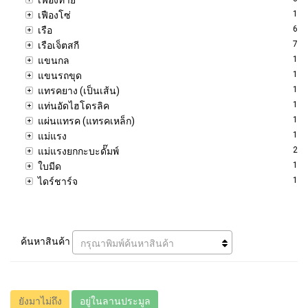
1
เฟืองโซ่
6
เรือ
7
เรือเจ็ตสกี
1
แขนกล
1
แขนรถขุด
1
แทรคยาง (เป็นเส้น)
1
แท่นอัดไฮโดรลิค
1
แผ่นแทรค (แทรคเหล็ก)
1
แม่แรง
2
แม่แรงยกกะบะดั๊มพ์
1
ใบมีด
1
ไดร์ชาร์จ
ค้นหาสินค้า
กรุณาพิมพ์ค้นหาสินค้า
ยังมาไม่ถึง
อยู่ในลานประมูล