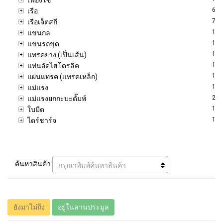
6
เรือ
7
เรือเจ็ตสกี
1
แขนกล
1
แขนรถขุด
1
แทรคยาง (เป็นเส้น)
1
แท่นอัดไฮโดรลิค
1
แผ่นแทรค (แทรคเหล็ก)
1
แม่แรง
2
แม่แรงยกกะบะดั๊มพ์
1
ใบมีด
1
ไดร์ชาร์จ
ค้นหาสินค้า
กรุณาพิมพ์ค้นหาสินค้า
ยังมาไม่ถึง
อยู่ในลานประมูล