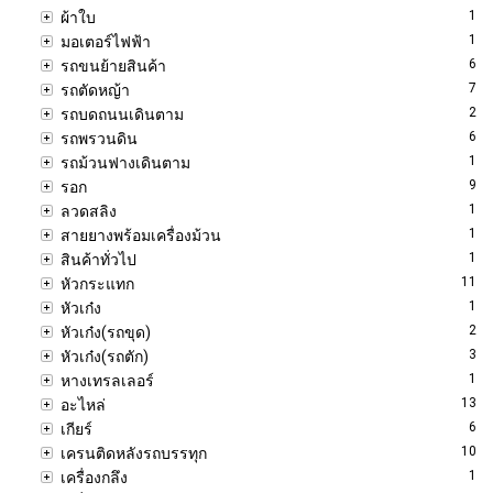
1
ผ้าใบ
1
มอเตอร์ไฟฟ้า
6
รถขนย้ายสินค้า
7
รถตัดหญ้า
2
รถบดถนนเดินตาม
6
รถพรวนดิน
1
รถม้วนฟางเดินตาม
9
รอก
1
ลวดสลิง
1
สายยางพร้อมเครื่องม้วน
1
สินค้าทั่วไป
11
หัวกระแทก
1
หัวเก๋ง
2
หัวเก๋ง(รถขุด)
3
หัวเก๋ง(รถตัก)
1
หางเทรลเลอร์
13
อะไหล่
6
เกียร์
10
เครนติดหลังรถบรรทุก
1
เครื่องกลึง