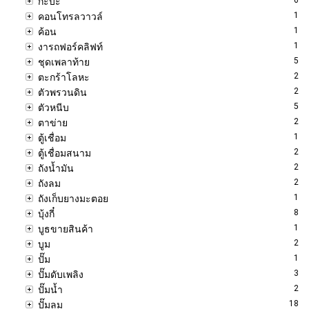
กะบะ
1
คอนโทรลวาวล์
1
ค้อน
1
งารถฟอร์คลิฟท์
5
ชุดเพลาท้าย
2
ตะกร้าโลหะ
2
ตัวพรวนดิน
5
ตัวหนีบ
2
ตาข่าย
1
ตู้เชื่อม
2
ตู้เชื่อมสนาม
2
ถังน้ำมัน
2
ถังลม
1
ถังเก็บยางมะตอย
8
บุ้งกี๋
1
บูธขายสินค้า
2
บูม
1
ปั๊ม
3
ปั๊มดับเพลิง
2
ปั๊มน้ำ
18
ปั๊มลม