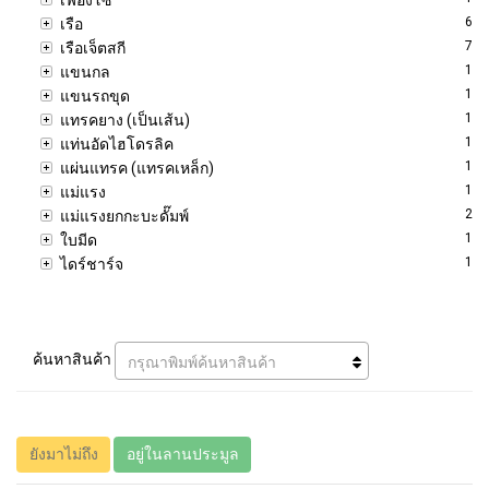
6
เรือ
7
เรือเจ็ตสกี
1
แขนกล
1
แขนรถขุด
1
แทรคยาง (เป็นเส้น)
1
แท่นอัดไฮโดรลิค
1
แผ่นแทรค (แทรคเหล็ก)
1
แม่แรง
2
แม่แรงยกกะบะดั๊มพ์
1
ใบมีด
1
ไดร์ชาร์จ
ค้นหาสินค้า
กรุณาพิมพ์ค้นหาสินค้า
ยังมาไม่ถึง
อยู่ในลานประมูล