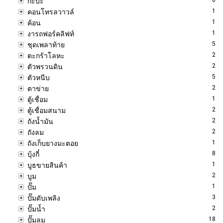
กะบะ
1
คอนโทรลวาวล์
1
ค้อน
1
งารถฟอร์คลิฟท์
5
ชุดเพลาท้าย
2
ตะกร้าโลหะ
2
ตัวพรวนดิน
5
ตัวหนีบ
2
ตาข่าย
1
ตู้เชื่อม
2
ตู้เชื่อมสนาม
2
ถังน้ำมัน
2
ถังลม
1
ถังเก็บยางมะตอย
8
บุ้งกี๋
1
บูธขายสินค้า
2
บูม
1
ปั๊ม
3
ปั๊มดับเพลิง
2
ปั๊มน้ำ
18
ปั๊มลม