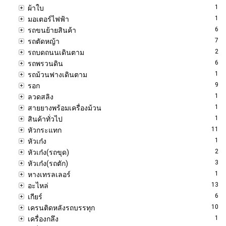
1
ผ้าใบ
1
มอเตอร์ไฟฟ้า
6
รถขนย้ายสินค้า
7
รถตัดหญ้า
2
รถบดถนนเดินตาม
6
รถพรวนดิน
1
รถม้วนฟางเดินตาม
9
รอก
1
ลวดสลิง
1
สายยางพร้อมเครื่องม้วน
1
สินค้าทั่วไป
11
หัวกระแทก
1
หัวเก๋ง
2
หัวเก๋ง(รถขุด)
3
หัวเก๋ง(รถตัก)
1
หางเทรลเลอร์
13
อะไหล่
6
เกียร์
10
เครนติดหลังรถบรรทุก
1
เครื่องกลึง