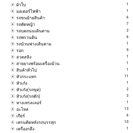
1
ผ้าใบ
1
มอเตอร์ไฟฟ้า
6
รถขนย้ายสินค้า
7
รถตัดหญ้า
2
รถบดถนนเดินตาม
6
รถพรวนดิน
1
รถม้วนฟางเดินตาม
9
รอก
1
ลวดสลิง
1
สายยางพร้อมเครื่องม้วน
1
สินค้าทั่วไป
11
หัวกระแทก
1
หัวเก๋ง
2
หัวเก๋ง(รถขุด)
3
หัวเก๋ง(รถตัก)
1
หางเทรลเลอร์
13
อะไหล่
6
เกียร์
10
เครนติดหลังรถบรรทุก
1
เครื่องกลึง