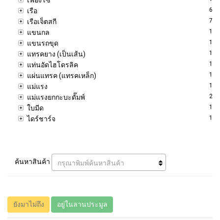
6
เรือ
7
เรือเจ็ตสกี
1
แขนกล
1
แขนรถขุด
1
แทรคยาง (เป็นเส้น)
1
แท่นอัดไฮโดรลิค
1
แผ่นแทรค (แทรคเหล็ก)
1
แม่แรง
2
แม่แรงยกกะบะดั๊มพ์
1
ใบมีด
1
ไดร์ชาร์จ
ค้นหาสินค้า
กรุณาพิมพ์ค้นหาสินค้า
ยังมาไม่ถึง
อยู่ในลานประมูล