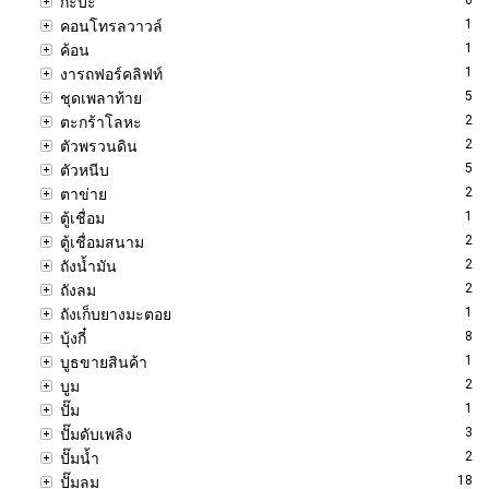
กะบะ
1
คอนโทรลวาวล์
1
ค้อน
1
งารถฟอร์คลิฟท์
5
ชุดเพลาท้าย
2
ตะกร้าโลหะ
2
ตัวพรวนดิน
5
ตัวหนีบ
2
ตาข่าย
1
ตู้เชื่อม
2
ตู้เชื่อมสนาม
2
ถังน้ำมัน
2
ถังลม
1
ถังเก็บยางมะตอย
8
บุ้งกี๋
1
บูธขายสินค้า
2
บูม
1
ปั๊ม
3
ปั๊มดับเพลิง
2
ปั๊มน้ำ
18
ปั๊มลม