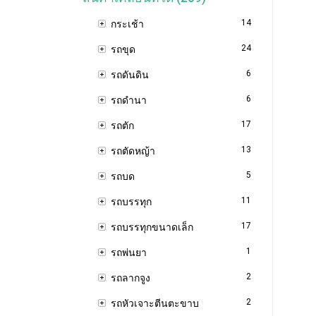
14
กระเช้า
24
รถขุด
6
รถดันดิน
6
รถดำนา
17
รถตัก
13
รถตัดหญ้า
5
รถบด
11
รถบรรทุก
17
รถบรรทุกขนาดเล็ก
1
รถพ่นยา
2
รถลากจูง
2
รถหัวเจาะตีนตะขาบ