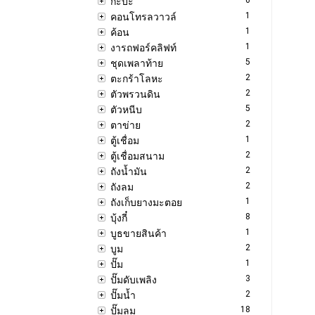
กะบะ
1
คอนโทรลวาวล์
1
ค้อน
1
งารถฟอร์คลิฟท์
5
ชุดเพลาท้าย
2
ตะกร้าโลหะ
2
ตัวพรวนดิน
5
ตัวหนีบ
2
ตาข่าย
1
ตู้เชื่อม
2
ตู้เชื่อมสนาม
2
ถังน้ำมัน
2
ถังลม
1
ถังเก็บยางมะตอย
8
บุ้งกี๋
1
บูธขายสินค้า
2
บูม
1
ปั๊ม
3
ปั๊มดับเพลิง
2
ปั๊มน้ำ
18
ปั๊มลม