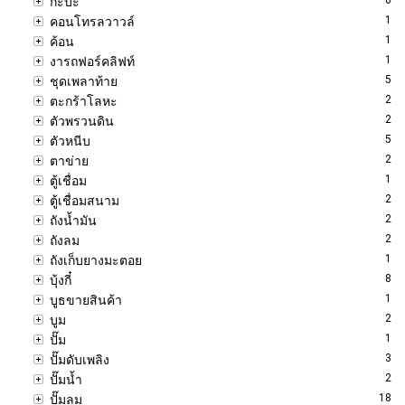
กะบะ
1
คอนโทรลวาวล์
1
ค้อน
1
งารถฟอร์คลิฟท์
5
ชุดเพลาท้าย
2
ตะกร้าโลหะ
2
ตัวพรวนดิน
5
ตัวหนีบ
2
ตาข่าย
1
ตู้เชื่อม
2
ตู้เชื่อมสนาม
2
ถังน้ำมัน
2
ถังลม
1
ถังเก็บยางมะตอย
8
บุ้งกี๋
1
บูธขายสินค้า
2
บูม
1
ปั๊ม
3
ปั๊มดับเพลิง
2
ปั๊มน้ำ
18
ปั๊มลม