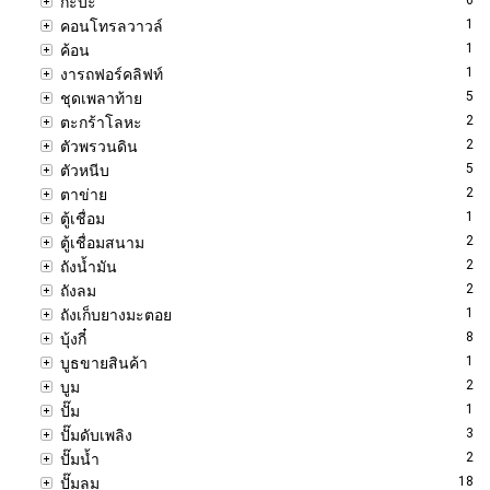
กะบะ
1
คอนโทรลวาวล์
1
ค้อน
1
งารถฟอร์คลิฟท์
5
ชุดเพลาท้าย
2
ตะกร้าโลหะ
2
ตัวพรวนดิน
5
ตัวหนีบ
2
ตาข่าย
1
ตู้เชื่อม
2
ตู้เชื่อมสนาม
2
ถังน้ำมัน
2
ถังลม
1
ถังเก็บยางมะตอย
8
บุ้งกี๋
1
บูธขายสินค้า
2
บูม
1
ปั๊ม
3
ปั๊มดับเพลิง
2
ปั๊มน้ำ
18
ปั๊มลม