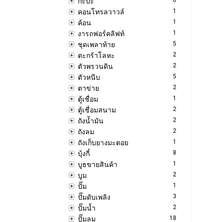
กะบะ
1
คอนโทรลวาวล์
1
ค้อน
1
งารถฟอร์คลิฟท์
5
ชุดเพลาท้าย
2
ตะกร้าโลหะ
2
ตัวพรวนดิน
5
ตัวหนีบ
2
ตาข่าย
1
ตู้เชื่อม
2
ตู้เชื่อมสนาม
2
ถังน้ำมัน
2
ถังลม
1
ถังเก็บยางมะตอย
8
บุ้งกี๋
1
บูธขายสินค้า
2
บูม
1
ปั๊ม
3
ปั๊มดับเพลิง
2
ปั๊มน้ำ
18
ปั๊มลม