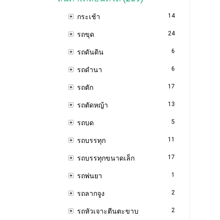
14
กระเช้า
24
รถขุด
6
รถดันดิน
6
รถดำนา
17
รถตัก
13
รถตัดหญ้า
5
รถบด
11
รถบรรทุก
17
รถบรรทุกขนาดเล็ก
1
รถพ่นยา
2
รถลากจูง
2
รถหัวเจาะตีนตะขาบ