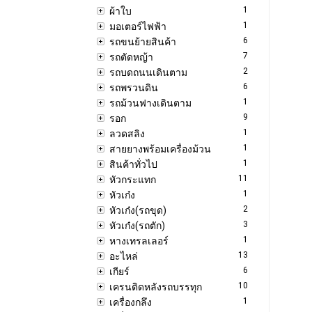
1
ผ้าใบ
1
มอเตอร์ไฟฟ้า
6
รถขนย้ายสินค้า
7
รถตัดหญ้า
2
รถบดถนนเดินตาม
6
รถพรวนดิน
1
รถม้วนฟางเดินตาม
9
รอก
1
ลวดสลิง
1
สายยางพร้อมเครื่องม้วน
1
สินค้าทั่วไป
11
หัวกระแทก
1
หัวเก๋ง
2
หัวเก๋ง(รถขุด)
3
หัวเก๋ง(รถตัก)
1
หางเทรลเลอร์
13
อะไหล่
6
เกียร์
10
เครนติดหลังรถบรรทุก
1
เครื่องกลึง