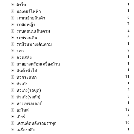
1
ผ้าใบ
1
มอเตอร์ไฟฟ้า
6
รถขนย้ายสินค้า
7
รถตัดหญ้า
2
รถบดถนนเดินตาม
6
รถพรวนดิน
1
รถม้วนฟางเดินตาม
9
รอก
1
ลวดสลิง
1
สายยางพร้อมเครื่องม้วน
1
สินค้าทั่วไป
11
หัวกระแทก
1
หัวเก๋ง
2
หัวเก๋ง(รถขุด)
3
หัวเก๋ง(รถตัก)
1
หางเทรลเลอร์
13
อะไหล่
6
เกียร์
10
เครนติดหลังรถบรรทุก
1
เครื่องกลึง