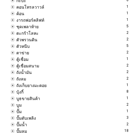
กะบะ
1
คอนโทรลวาวล์
1
ค้อน
1
งารถฟอร์คลิฟท์
5
ชุดเพลาท้าย
2
ตะกร้าโลหะ
2
ตัวพรวนดิน
5
ตัวหนีบ
2
ตาข่าย
1
ตู้เชื่อม
2
ตู้เชื่อมสนาม
2
ถังน้ำมัน
2
ถังลม
1
ถังเก็บยางมะตอย
8
บุ้งกี๋
1
บูธขายสินค้า
2
บูม
1
ปั๊ม
3
ปั๊มดับเพลิง
2
ปั๊มน้ำ
18
ปั๊มลม