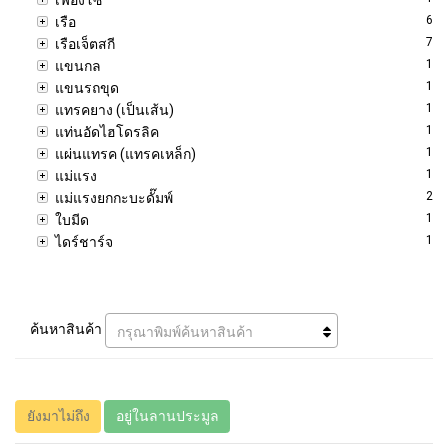
6
เรือ
7
เรือเจ็ตสกี
1
แขนกล
1
แขนรถขุด
1
แทรคยาง (เป็นเส้น)
1
แท่นอัดไฮโดรลิค
1
แผ่นแทรค (แทรคเหล็ก)
1
แม่แรง
2
แม่แรงยกกะบะดั๊มพ์
1
ใบมีด
1
ไดร์ชาร์จ
ค้นหาสินค้า
กรุณาพิมพ์ค้นหาสินค้า
ยังมาไม่ถึง
อยู่ในลานประมูล