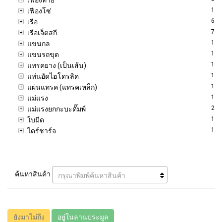
1
เฟืองโซ่
6
เรือ
7
เรือเจ็ตสกี
1
แขนกล
1
แขนรถขุด
1
แทรคยาง (เป็นเส้น)
1
แท่นอัดไฮโดรลิค
1
แผ่นแทรค (แทรคเหล็ก)
1
แม่แรง
2
แม่แรงยกกะบะดั๊มพ์
1
ใบมีด
1
ไดร์ชาร์จ
ค้นหาสินค้า
กรุณาพิมพ์ค้นหาสินค้า
ยังมาไม่ถึง
อยู่ในลานประมูล