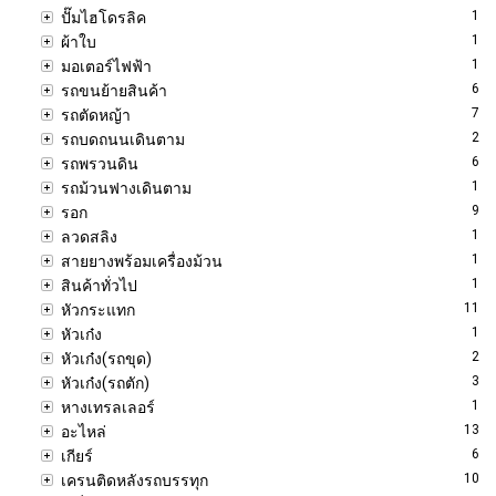
1
ปั๊มไฮโดรลิค
1
ผ้าใบ
1
มอเตอร์ไฟฟ้า
6
รถขนย้ายสินค้า
7
รถตัดหญ้า
2
รถบดถนนเดินตาม
6
รถพรวนดิน
1
รถม้วนฟางเดินตาม
9
รอก
1
ลวดสลิง
1
สายยางพร้อมเครื่องม้วน
1
สินค้าทั่วไป
11
หัวกระแทก
1
หัวเก๋ง
2
หัวเก๋ง(รถขุด)
3
หัวเก๋ง(รถตัก)
1
หางเทรลเลอร์
13
อะไหล่
6
เกียร์
10
เครนติดหลังรถบรรทุก