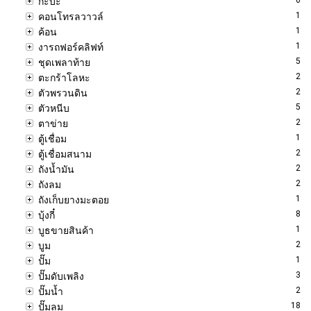
กะบะ
1
คอนโทรลวาวล์
1
ค้อน
1
งารถฟอร์คลิฟท์
5
ชุดเพลาท้าย
2
ตะกร้าโลหะ
2
ตัวพรวนดิน
5
ตัวหนีบ
2
ตาข่าย
1
ตู้เชื่อม
2
ตู้เชื่อมสนาม
2
ถังน้ำมัน
2
ถังลม
1
ถังเก็บยางมะตอย
8
บุ้งกี๋
1
บูธขายสินค้า
2
บูม
1
ปั๊ม
3
ปั๊มดับเพลิง
2
ปั๊มน้ำ
18
ปั๊มลม