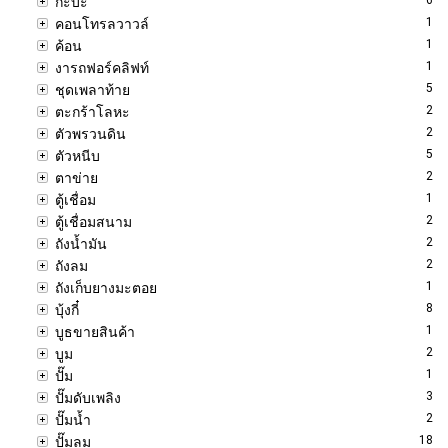
กะบะ
1
คอนโทรลวาวล์
1
ค้อน
1
งารถฟอร์คลิฟท์
5
ชุดเพลาท้าย
2
ตะกร้าโลหะ
2
ตัวพรวนดิน
5
ตัวหนีบ
2
ตาข่าย
1
ตู้เชื่อม
2
ตู้เชื่อมสนาม
2
ถังน้ำมัน
2
ถังลม
1
ถังเก็บยางมะตอย
8
บุ้งกี๋
1
บูธขายสินค้า
2
บูม
1
ปั๊ม
3
ปั๊มดับเพลิง
2
ปั๊มน้ำ
18
ปั๊มลม