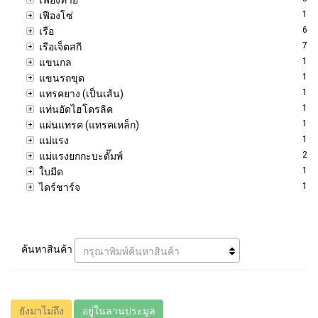
1
เฟืองโซ่
6
เรือ
7
เรือเจ็ตสกี
1
แขนกล
1
แขนรถขุด
1
แทรคยาง (เป็นเส้น)
1
แท่นอัดไฮโดรลิค
1
แผ่นแทรค (แทรคเหล็ก)
1
แม่แรง
2
แม่แรงยกกะบะดั๊มพ์
1
ใบมีด
1
ไดร์ชาร์จ
ค้นหาสินค้า
กรุณาพิมพ์ค้นหาสินค้า
ยังมาไม่ถึง
อยู่ในลานประมูล