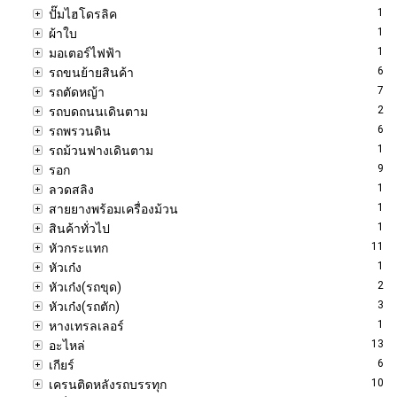
1
ปั๊มไฮโดรลิค
1
ผ้าใบ
1
มอเตอร์ไฟฟ้า
6
รถขนย้ายสินค้า
7
รถตัดหญ้า
2
รถบดถนนเดินตาม
6
รถพรวนดิน
1
รถม้วนฟางเดินตาม
9
รอก
1
ลวดสลิง
1
สายยางพร้อมเครื่องม้วน
1
สินค้าทั่วไป
11
หัวกระแทก
1
หัวเก๋ง
2
หัวเก๋ง(รถขุด)
3
หัวเก๋ง(รถตัก)
1
หางเทรลเลอร์
13
อะไหล่
6
เกียร์
10
เครนติดหลังรถบรรทุก