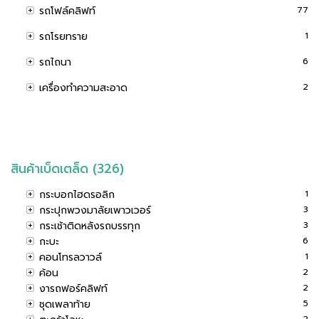
รถโฟล์คลิฟท์
77
รถโรยทราย
1
รถไถนา
6
เครื่องทำความสะอาด
2
สินค้าเบ็ดเตล็ด (326)
กระบอกไฮดรอลิก
1
กระปุกพวงมาลัยเพาวเวอร์
3
กระเช้าติดหลังรถบรรทุก
3
กะบะ
6
คอนโทรลวาวล์
1
ค้อน
2
งารถฟอร์คลิฟท์
2
ชุดเพลาท้าย
5
2