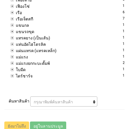
1
เฟืองโซ่
6
เรือ
7
เรือเจ็ตสกี
1
แขนกล
1
แขนรถขุด
1
แทรคยาง (เป็นเส้น)
1
แท่นอัดไฮโดรลิค
1
แผ่นแทรค (แทรคเหล็ก)
1
แม่แรง
2
แม่แรงยกกะบะดั๊มพ์
1
ใบมีด
1
ไดร์ชาร์จ
ค้นหาสินค้า
กรุณาพิมพ์ค้นหาสินค้า
ยังมาไม่ถึง
อยู่ในลานประมูล