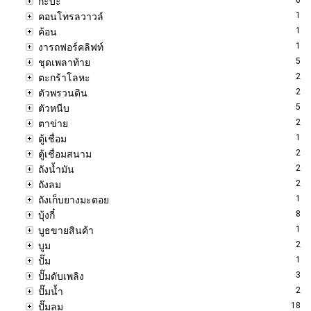
กะบะ
1
คอนโทรลวาวล์
1
ค้อน
1
งารถฟอร์คลิฟท์
5
ชุดเพลาท้าย
2
ตะกร้าโลหะ
2
ตัวพรวนดิน
5
ตัวหนีบ
2
ตาข่าย
1
ตู้เชื่อม
2
ตู้เชื่อมสนาม
2
ถังน้ำมัน
2
ถังลม
1
ถังเก็บยางมะตอย
8
บุ้งกี๋
1
บูธขายสินค้า
2
บูม
1
ปั๊ม
3
ปั๊มดับเพลิง
2
ปั๊มน้ำ
18
ปั๊มลม