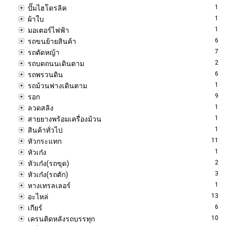
1
ปั๊มไฮโดรลิค
1
ผ้าใบ
1
มอเตอร์ไฟฟ้า
6
รถขนย้ายสินค้า
7
รถตัดหญ้า
2
รถบดถนนเดินตาม
6
รถพรวนดิน
1
รถม้วนฟางเดินตาม
9
รอก
1
ลวดสลิง
1
สายยางพร้อมเครื่องม้วน
1
สินค้าทั่วไป
11
หัวกระแทก
1
หัวเก๋ง
2
หัวเก๋ง(รถขุด)
3
หัวเก๋ง(รถตัก)
1
หางเทรลเลอร์
13
อะไหล่
6
เกียร์
10
เครนติดหลังรถบรรทุก