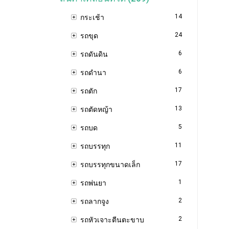
14
กระเช้า
24
รถขุด
6
รถดันดิน
6
รถดำนา
17
รถตัก
13
รถตัดหญ้า
5
รถบด
11
รถบรรทุก
17
รถบรรทุกขนาดเล็ก
1
รถพ่นยา
2
รถลากจูง
2
รถหัวเจาะตีนตะขาบ