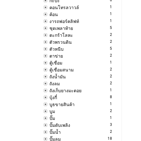
กะบะ
1
คอนโทรลวาวล์
1
ค้อน
1
งารถฟอร์คลิฟท์
5
ชุดเพลาท้าย
2
ตะกร้าโลหะ
2
ตัวพรวนดิน
5
ตัวหนีบ
2
ตาข่าย
1
ตู้เชื่อม
2
ตู้เชื่อมสนาม
2
ถังน้ำมัน
2
ถังลม
1
ถังเก็บยางมะตอย
8
บุ้งกี๋
1
บูธขายสินค้า
2
บูม
1
ปั๊ม
3
ปั๊มดับเพลิง
2
ปั๊มน้ำ
18
ปั๊มลม