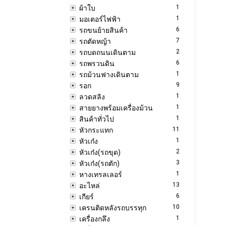
1
ผ้าใบ
1
มอเตอร์ไฟฟ้า
6
รถขนย้ายสินค้า
7
รถตัดหญ้า
2
รถบดถนนเดินตาม
6
รถพรวนดิน
1
รถม้วนฟางเดินตาม
9
รอก
1
ลวดสลิง
1
สายยางพร้อมเครื่องม้วน
1
สินค้าทั่วไป
11
หัวกระแทก
1
หัวเก๋ง
2
หัวเก๋ง(รถขุด)
3
หัวเก๋ง(รถตัก)
1
หางเทรลเลอร์
13
อะไหล่
6
เกียร์
10
เครนติดหลังรถบรรทุก
1
เครื่องกลึง