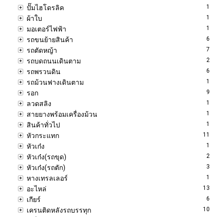
1
ปั๊มไฮโดรลิค
1
ผ้าใบ
1
มอเตอร์ไฟฟ้า
6
รถขนย้ายสินค้า
7
รถตัดหญ้า
2
รถบดถนนเดินตาม
6
รถพรวนดิน
1
รถม้วนฟางเดินตาม
9
รอก
1
ลวดสลิง
1
สายยางพร้อมเครื่องม้วน
1
สินค้าทั่วไป
11
หัวกระแทก
1
หัวเก๋ง
2
หัวเก๋ง(รถขุด)
3
หัวเก๋ง(รถตัก)
1
หางเทรลเลอร์
13
อะไหล่
6
เกียร์
10
เครนติดหลังรถบรรทุก