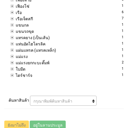
1
เฟืองโซ่
6
เรือ
7
เรือเจ็ตสกี
1
แขนกล
1
แขนรถขุด
1
แทรคยาง (เป็นเส้น)
1
แท่นอัดไฮโดรลิค
1
แผ่นแทรค (แทรคเหล็ก)
1
แม่แรง
2
แม่แรงยกกะบะดั๊มพ์
1
ใบมีด
1
ไดร์ชาร์จ
ค้นหาสินค้า
กรุณาพิมพ์ค้นหาสินค้า
ยังมาไม่ถึง
อยู่ในลานประมูล