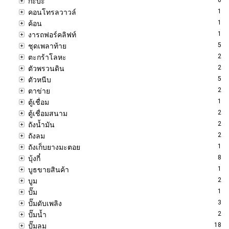
กะบะ
1
คอนโทรลวาวล์
1
ค้อน
1
งารถฟอร์คลิฟท์
5
ชุดเพลาท้าย
2
ตะกร้าโลหะ
2
ตัวพรวนดิน
5
ตัวหนีบ
2
ตาข่าย
1
ตู้เชื่อม
2
ตู้เชื่อมสนาม
2
ถังน้ำมัน
2
ถังลม
1
ถังเก็บยางมะตอย
8
บุ้งกี๋
1
บูธขายสินค้า
2
บูม
1
ปั๊ม
3
ปั๊มดับเพลิง
2
ปั๊มน้ำ
18
ปั๊มลม