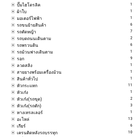
1
ปั๊มไฮโดรลิค
1
ผ้าใบ
1
มอเตอร์ไฟฟ้า
6
รถขนย้ายสินค้า
7
รถตัดหญ้า
2
รถบดถนนเดินตาม
6
รถพรวนดิน
1
รถม้วนฟางเดินตาม
9
รอก
1
ลวดสลิง
1
สายยางพร้อมเครื่องม้วน
1
สินค้าทั่วไป
11
หัวกระแทก
1
หัวเก๋ง
2
หัวเก๋ง(รถขุด)
3
หัวเก๋ง(รถตัก)
1
หางเทรลเลอร์
13
อะไหล่
6
เกียร์
10
เครนติดหลังรถบรรทุก