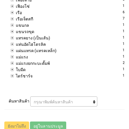
1
เฟืองโซ่
6
เรือ
7
เรือเจ็ตสกี
1
แขนกล
1
แขนรถขุด
1
แทรคยาง (เป็นเส้น)
1
แท่นอัดไฮโดรลิค
1
แผ่นแทรค (แทรคเหล็ก)
1
แม่แรง
2
แม่แรงยกกะบะดั๊มพ์
1
ใบมีด
1
ไดร์ชาร์จ
ค้นหาสินค้า
กรุณาพิมพ์ค้นหาสินค้า
ยังมาไม่ถึง
อยู่ในลานประมูล