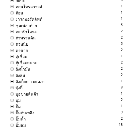
กะบะ
1
คอนโทรลวาวล์
1
ค้อน
1
งารถฟอร์คลิฟท์
5
ชุดเพลาท้าย
2
ตะกร้าโลหะ
2
ตัวพรวนดิน
5
ตัวหนีบ
2
ตาข่าย
1
ตู้เชื่อม
2
ตู้เชื่อมสนาม
2
ถังน้ำมัน
2
ถังลม
1
ถังเก็บยางมะตอย
8
บุ้งกี๋
1
บูธขายสินค้า
2
บูม
1
ปั๊ม
3
ปั๊มดับเพลิง
2
ปั๊มน้ำ
18
ปั๊มลม