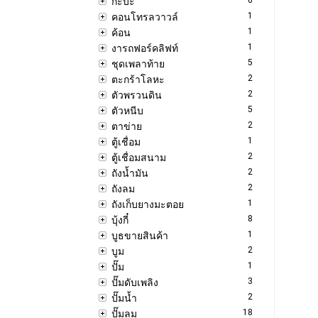
กะบะ
1
คอนโทรลวาวล์
1
ค้อน
1
งารถฟอร์คลิฟท์
5
ชุดเพลาท้าย
2
ตะกร้าโลหะ
2
ตัวพรวนดิน
5
ตัวหนีบ
2
ตาข่าย
1
ตู้เชื่อม
2
ตู้เชื่อมสนาม
2
ถังน้ำมัน
2
ถังลม
1
ถังเก็บยางมะตอย
8
บุ้งกี๋
1
บูธขายสินค้า
2
บูม
1
ปั๊ม
3
ปั๊มดับเพลิง
2
ปั๊มน้ำ
18
ปั๊มลม