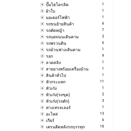
1
ปั๊มไฮโดรลิค
1
ผ้าใบ
1
มอเตอร์ไฟฟ้า
6
รถขนย้ายสินค้า
7
รถตัดหญ้า
2
รถบดถนนเดินตาม
6
รถพรวนดิน
1
รถม้วนฟางเดินตาม
9
รอก
1
ลวดสลิง
1
สายยางพร้อมเครื่องม้วน
1
สินค้าทั่วไป
11
หัวกระแทก
1
หัวเก๋ง
2
หัวเก๋ง(รถขุด)
3
หัวเก๋ง(รถตัก)
1
หางเทรลเลอร์
13
อะไหล่
6
เกียร์
10
เครนติดหลังรถบรรทุก