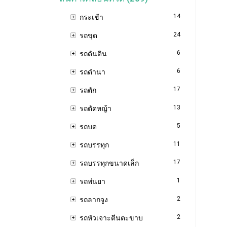
14
กระเช้า
24
รถขุด
6
รถดันดิน
6
รถดำนา
17
รถตัก
13
รถตัดหญ้า
5
รถบด
11
รถบรรทุก
17
รถบรรทุกขนาดเล็ก
1
รถพ่นยา
2
รถลากจูง
2
รถหัวเจาะตีนตะขาบ