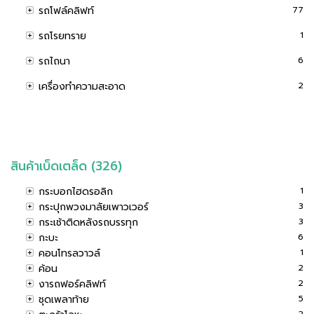
รถโฟล์คลิฟท์
77
รถโรยทราย
1
รถไถนา
6
เครื่องทำความสะอาด
2
สินค้าเบ็ดเตล็ด (326)
กระบอกไฮดรอลิก
1
กระปุกพวงมาลัยเพาวเวอร์
3
กระเช้าติดหลังรถบรรทุก
3
กะบะ
6
คอนโทรลวาวล์
1
ค้อน
2
งารถฟอร์คลิฟท์
2
ชุดเพลาท้าย
5
2