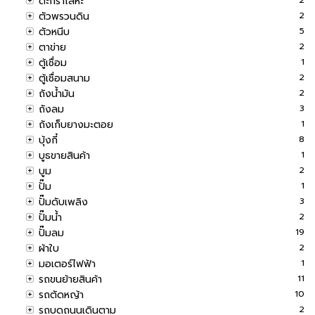
ตะกร้าโลหะ
ตัวพรวนดิน
2
ตัวหนีบ
5
ตาข่าย
2
ตู้เชื่อม
1
ตู้เชื่อมสนาม
2
ถังน้ำมัน
2
ถังลม
3
ถังเก็บยางมะตอย
1
บุ้งกี๋
8
บูธขายสินค้า
1
บูม
2
ปั๊ม
1
ปั๊มดับเพลิง
3
ปั๊มน้ำ
2
ปั๊มลม
19
ผ้าใบ
2
มอเตอร์ไฟฟ้า
1
รถขนย้ายสินค้า
11
รถตัดหญ้า
10
รถบดถนนเดินตาม
2