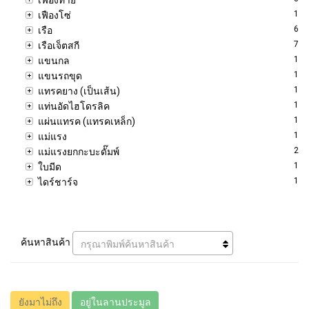
1
เฟืองโซ่
6
เรือ
7
เรือเจ็ตสกี
1
แขนกล
1
แขนรถขุด
1
แทรคยาง (เป็นเส้น)
1
แท่นอัดไฮโดรลิค
1
แผ่นแทรค (แทรคเหล็ก)
1
แม่แรง
2
แม่แรงยกกะบะดั๊มพ์
1
ใบมีด
1
ไดร์ชาร์จ
ค้นหาสินค้า
กรุณาพิมพ์ค้นหาสินค้า
ยังมาไม่ถึง
อยู่ในลานประมูล