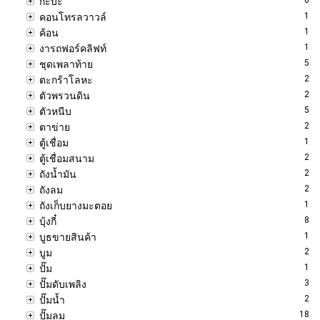
กะบะ
1
คอนโทรลวาวล์
1
ค้อน
1
งารถฟอร์คลิฟท์
5
ชุดเพลาท้าย
2
ตะกร้าโลหะ
2
ตัวพรวนดิน
5
ตัวหนีบ
2
ตาข่าย
1
ตู้เชื่อม
2
ตู้เชื่อมสนาม
2
ถังน้ำมัน
2
ถังลม
1
ถังเก็บยางมะตอย
8
บุ้งกี๋
1
บูธขายสินค้า
2
บูม
1
ปั๊ม
3
ปั๊มดับเพลิง
2
ปั๊มน้ำ
18
ปั๊มลม