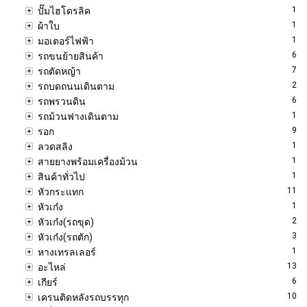
1
ปั๊มไฮโดรลิค
1
ผ้าใบ
1
มอเตอร์ไฟฟ้า
6
รถขนย้ายสินค้า
7
รถตัดหญ้า
2
รถบดถนนเดินตาม
6
รถพรวนดิน
1
รถม้วนฟางเดินตาม
9
รอก
1
ลวดสลิง
1
สายยางพร้อมเครื่องม้วน
1
สินค้าทั่วไป
11
หัวกระแทก
1
หัวเก๋ง
2
หัวเก๋ง(รถขุด)
3
หัวเก๋ง(รถตัก)
1
หางเทรลเลอร์
13
อะไหล่
6
เกียร์
10
เครนติดหลังรถบรรทุก