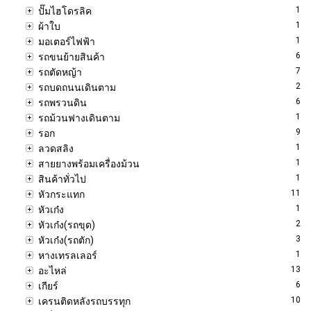
1
ปั๊มไฮโดรลิค
1
ผ้าใบ
1
มอเตอร์ไฟฟ้า
6
รถขนย้ายสินค้า
7
รถตัดหญ้า
2
รถบดถนนเดินตาม
6
รถพรวนดิน
1
รถม้วนฟางเดินตาม
9
รอก
1
ลวดสลิง
1
สายยางพร้อมเครื่องม้วน
1
สินค้าทั่วไป
11
หัวกระแทก
1
หัวเก๋ง
2
หัวเก๋ง(รถขุด)
3
หัวเก๋ง(รถตัก)
1
หางเทรลเลอร์
13
อะไหล่
6
เกียร์
10
เครนติดหลังรถบรรทุก