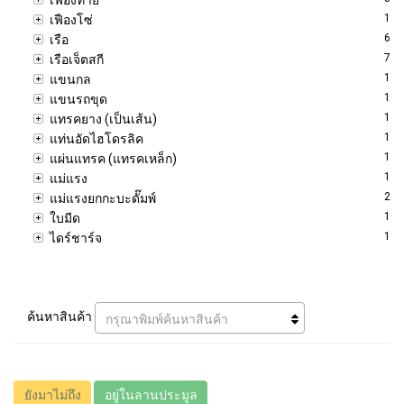
1
เฟืองโซ่
6
เรือ
7
เรือเจ็ตสกี
1
แขนกล
1
แขนรถขุด
1
แทรคยาง (เป็นเส้น)
1
แท่นอัดไฮโดรลิค
1
แผ่นแทรค (แทรคเหล็ก)
1
แม่แรง
2
แม่แรงยกกะบะดั๊มพ์
1
ใบมีด
1
ไดร์ชาร์จ
ค้นหาสินค้า
กรุณาพิมพ์ค้นหาสินค้า
ยังมาไม่ถึง
อยู่ในลานประมูล