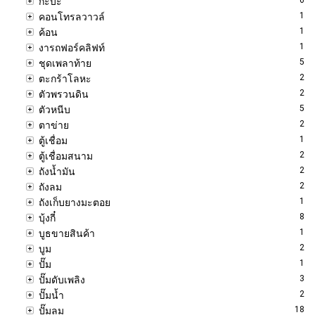
กะบะ
1
คอนโทรลวาวล์
1
ค้อน
1
งารถฟอร์คลิฟท์
5
ชุดเพลาท้าย
2
ตะกร้าโลหะ
2
ตัวพรวนดิน
5
ตัวหนีบ
2
ตาข่าย
1
ตู้เชื่อม
2
ตู้เชื่อมสนาม
2
ถังน้ำมัน
2
ถังลม
1
ถังเก็บยางมะตอย
8
บุ้งกี๋
1
บูธขายสินค้า
2
บูม
1
ปั๊ม
3
ปั๊มดับเพลิง
2
ปั๊มน้ำ
18
ปั๊มลม