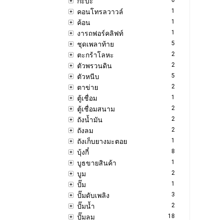
กะบะ
1
คอนโทรลวาวล์
1
ค้อน
1
งารถฟอร์คลิฟท์
5
ชุดเพลาท้าย
2
ตะกร้าโลหะ
2
ตัวพรวนดิน
5
ตัวหนีบ
2
ตาข่าย
1
ตู้เชื่อม
2
ตู้เชื่อมสนาม
2
ถังน้ำมัน
2
ถังลม
1
ถังเก็บยางมะตอย
8
บุ้งกี๋
1
บูธขายสินค้า
2
บูม
1
ปั๊ม
3
ปั๊มดับเพลิง
2
ปั๊มน้ำ
18
ปั๊มลม