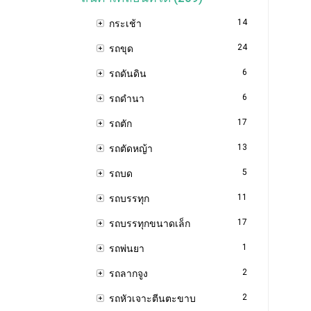
14
กระเช้า
24
รถขุด
6
รถดันดิน
6
รถดำนา
17
รถตัก
13
รถตัดหญ้า
5
รถบด
11
รถบรรทุก
17
รถบรรทุกขนาดเล็ก
1
รถพ่นยา
2
รถลากจูง
2
รถหัวเจาะตีนตะขาบ