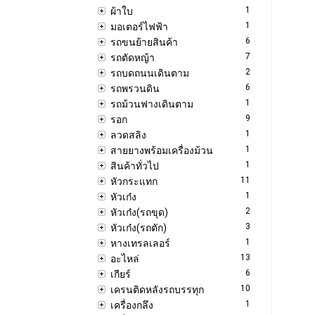
1
ผ้าใบ
1
มอเตอร์ไฟฟ้า
6
รถขนย้ายสินค้า
7
รถตัดหญ้า
2
รถบดถนนเดินตาม
6
รถพรวนดิน
1
รถม้วนฟางเดินตาม
9
รอก
1
ลวดสลิง
1
สายยางพร้อมเครื่องม้วน
1
สินค้าทั่วไป
11
หัวกระแทก
1
หัวเก๋ง
2
หัวเก๋ง(รถขุด)
3
หัวเก๋ง(รถตัก)
1
หางเทรลเลอร์
13
อะไหล่
6
เกียร์
10
เครนติดหลังรถบรรทุก
1
เครื่องกลึง