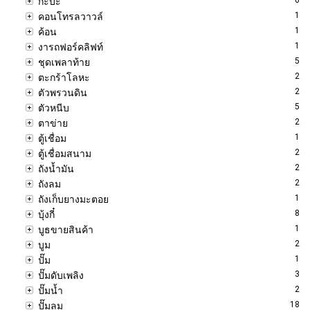
กะบะ
1
คอนโทรลวาวล์
1
ค้อน
1
งารถฟอร์คลิฟท์
5
ชุดเพลาท้าย
2
ตะกร้าโลหะ
2
ตัวพรวนดิน
5
ตัวหนีบ
2
ตาข่าย
1
ตู้เชื่อม
2
ตู้เชื่อมสนาม
2
ถังน้ำมัน
2
ถังลม
1
ถังเก็บยางมะตอย
8
บุ้งกี๋
1
บูธขายสินค้า
2
บูม
1
ปั๊ม
3
ปั๊มดับเพลิง
2
ปั๊มน้ำ
18
ปั๊มลม