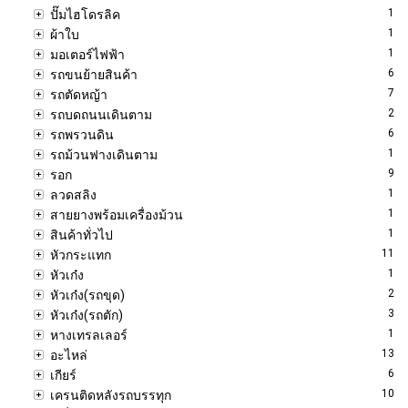
1
ปั๊มไฮโดรลิค
1
ผ้าใบ
1
มอเตอร์ไฟฟ้า
6
รถขนย้ายสินค้า
7
รถตัดหญ้า
2
รถบดถนนเดินตาม
6
รถพรวนดิน
1
รถม้วนฟางเดินตาม
9
รอก
1
ลวดสลิง
1
สายยางพร้อมเครื่องม้วน
1
สินค้าทั่วไป
11
หัวกระแทก
1
หัวเก๋ง
2
หัวเก๋ง(รถขุด)
3
หัวเก๋ง(รถตัก)
1
หางเทรลเลอร์
13
อะไหล่
6
เกียร์
10
เครนติดหลังรถบรรทุก