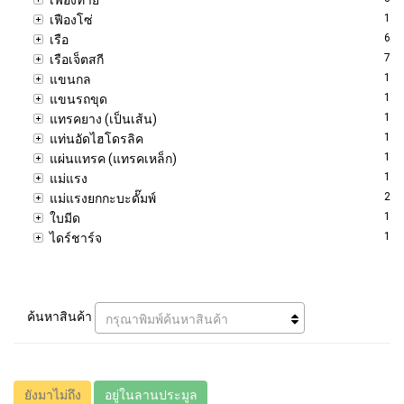
1
เฟืองโซ่
6
เรือ
7
เรือเจ็ตสกี
1
แขนกล
1
แขนรถขุด
1
แทรคยาง (เป็นเส้น)
1
แท่นอัดไฮโดรลิค
1
แผ่นแทรค (แทรคเหล็ก)
1
แม่แรง
2
แม่แรงยกกะบะดั๊มพ์
1
ใบมีด
1
ไดร์ชาร์จ
ค้นหาสินค้า
กรุณาพิมพ์ค้นหาสินค้า
ยังมาไม่ถึง
อยู่ในลานประมูล