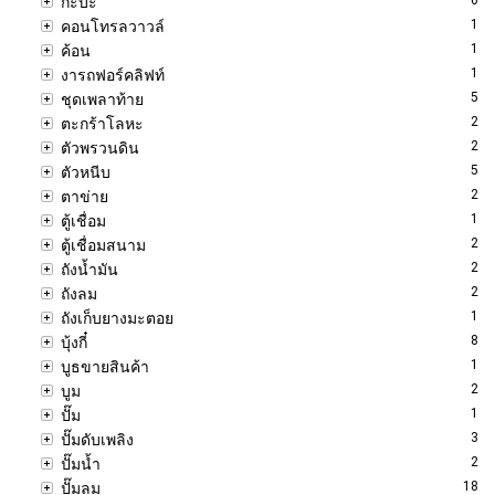
กะบะ
1
คอนโทรลวาวล์
1
ค้อน
1
งารถฟอร์คลิฟท์
5
ชุดเพลาท้าย
2
ตะกร้าโลหะ
2
ตัวพรวนดิน
5
ตัวหนีบ
2
ตาข่าย
1
ตู้เชื่อม
2
ตู้เชื่อมสนาม
2
ถังน้ำมัน
2
ถังลม
1
ถังเก็บยางมะตอย
8
บุ้งกี๋
1
บูธขายสินค้า
2
บูม
1
ปั๊ม
3
ปั๊มดับเพลิง
2
ปั๊มน้ำ
18
ปั๊มลม