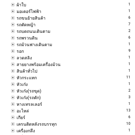
1
ผ้าใบ
1
มอเตอร์ไฟฟ้า
6
รถขนย้ายสินค้า
7
รถตัดหญ้า
2
รถบดถนนเดินตาม
6
รถพรวนดิน
1
รถม้วนฟางเดินตาม
9
รอก
1
ลวดสลิง
1
สายยางพร้อมเครื่องม้วน
1
สินค้าทั่วไป
11
หัวกระแทก
1
หัวเก๋ง
2
หัวเก๋ง(รถขุด)
3
หัวเก๋ง(รถตัก)
1
หางเทรลเลอร์
13
อะไหล่
6
เกียร์
10
เครนติดหลังรถบรรทุก
1
เครื่องกลึง