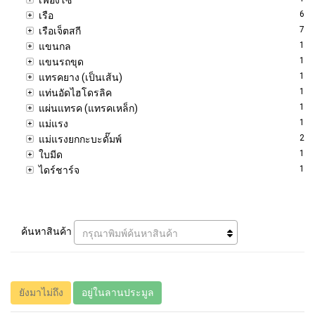
6
เรือ
7
เรือเจ็ตสกี
1
แขนกล
1
แขนรถขุด
1
แทรคยาง (เป็นเส้น)
1
แท่นอัดไฮโดรลิค
1
แผ่นแทรค (แทรคเหล็ก)
1
แม่แรง
2
แม่แรงยกกะบะดั๊มพ์
1
ใบมีด
1
ไดร์ชาร์จ
ค้นหาสินค้า
กรุณาพิมพ์ค้นหาสินค้า
ยังมาไม่ถึง
อยู่ในลานประมูล