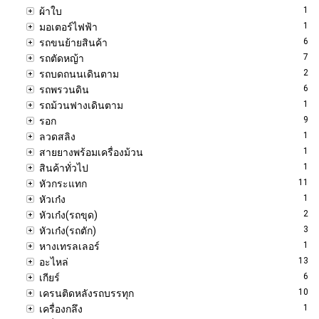
1
ผ้าใบ
1
มอเตอร์ไฟฟ้า
6
รถขนย้ายสินค้า
7
รถตัดหญ้า
2
รถบดถนนเดินตาม
6
รถพรวนดิน
1
รถม้วนฟางเดินตาม
9
รอก
1
ลวดสลิง
1
สายยางพร้อมเครื่องม้วน
1
สินค้าทั่วไป
11
หัวกระแทก
1
หัวเก๋ง
2
หัวเก๋ง(รถขุด)
3
หัวเก๋ง(รถตัก)
1
หางเทรลเลอร์
13
อะไหล่
6
เกียร์
10
เครนติดหลังรถบรรทุก
1
เครื่องกลึง