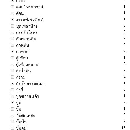
กะบะ
1
คอนโทรลวาวล์
1
ค้อน
1
งารถฟอร์คลิฟท์
5
ชุดเพลาท้าย
2
ตะกร้าโลหะ
2
ตัวพรวนดิน
5
ตัวหนีบ
2
ตาข่าย
1
ตู้เชื่อม
2
ตู้เชื่อมสนาม
2
ถังน้ำมัน
2
ถังลม
1
ถังเก็บยางมะตอย
8
บุ้งกี๋
1
บูธขายสินค้า
2
บูม
1
ปั๊ม
3
ปั๊มดับเพลิง
2
ปั๊มน้ำ
18
ปั๊มลม