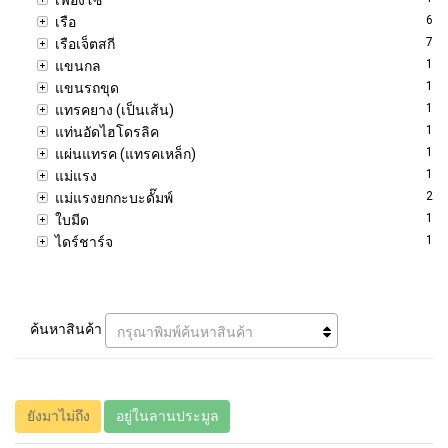
6
เรือ
7
เรือเจ็ตสกี
1
แขนกล
1
แขนรถขุด
1
แทรคยาง (เป็นเส้น)
1
แท่นอัดไฮโดรลิค
1
แผ่นแทรค (แทรคเหล็ก)
1
แม่แรง
2
แม่แรงยกกะบะดั๊มพ์
1
ใบมีด
1
ไดร์ชาร์จ
ค้นหาสินค้า
กรุณาพิมพ์ค้นหาสินค้า
ยังมาไม่ถึง
อยู่ในลานประมูล