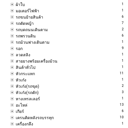
1
ผ้าใบ
1
มอเตอร์ไฟฟ้า
6
รถขนย้ายสินค้า
7
รถตัดหญ้า
2
รถบดถนนเดินตาม
6
รถพรวนดิน
1
รถม้วนฟางเดินตาม
9
รอก
1
ลวดสลิง
1
สายยางพร้อมเครื่องม้วน
1
สินค้าทั่วไป
11
หัวกระแทก
1
หัวเก๋ง
2
หัวเก๋ง(รถขุด)
3
หัวเก๋ง(รถตัก)
1
หางเทรลเลอร์
13
อะไหล่
6
เกียร์
10
เครนติดหลังรถบรรทุก
1
เครื่องกลึง