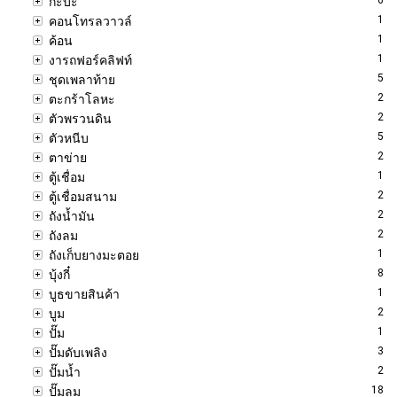
กะบะ
1
คอนโทรลวาวล์
1
ค้อน
1
งารถฟอร์คลิฟท์
5
ชุดเพลาท้าย
2
ตะกร้าโลหะ
2
ตัวพรวนดิน
5
ตัวหนีบ
2
ตาข่าย
1
ตู้เชื่อม
2
ตู้เชื่อมสนาม
2
ถังน้ำมัน
2
ถังลม
1
ถังเก็บยางมะตอย
8
บุ้งกี๋
1
บูธขายสินค้า
2
บูม
1
ปั๊ม
3
ปั๊มดับเพลิง
2
ปั๊มน้ำ
18
ปั๊มลม