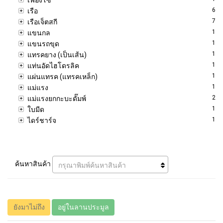
6
เรือ
7
เรือเจ็ตสกี
1
แขนกล
1
แขนรถขุด
1
แทรคยาง (เป็นเส้น)
1
แท่นอัดไฮโดรลิค
1
แผ่นแทรค (แทรคเหล็ก)
1
แม่แรง
2
แม่แรงยกกะบะดั๊มพ์
1
ใบมีด
1
ไดร์ชาร์จ
ค้นหาสินค้า
กรุณาพิมพ์ค้นหาสินค้า
ยังมาไม่ถึง
อยู่ในลานประมูล