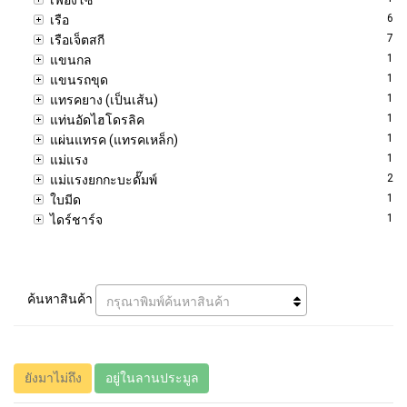
6
เรือ
7
เรือเจ็ตสกี
1
แขนกล
1
แขนรถขุด
1
แทรคยาง (เป็นเส้น)
1
แท่นอัดไฮโดรลิค
1
แผ่นแทรค (แทรคเหล็ก)
1
แม่แรง
2
แม่แรงยกกะบะดั๊มพ์
1
ใบมีด
1
ไดร์ชาร์จ
ค้นหาสินค้า
กรุณาพิมพ์ค้นหาสินค้า
ยังมาไม่ถึง
อยู่ในลานประมูล