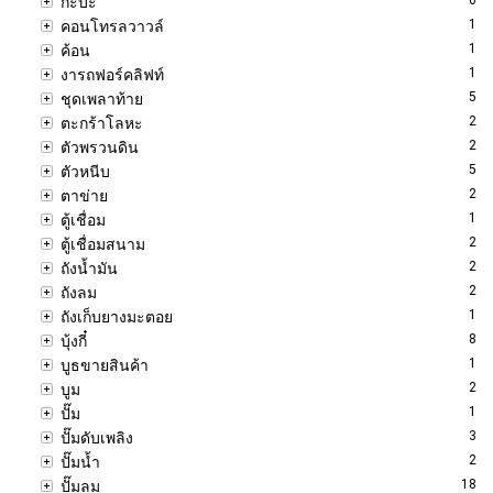
กะบะ
1
คอนโทรลวาวล์
1
ค้อน
1
งารถฟอร์คลิฟท์
5
ชุดเพลาท้าย
2
ตะกร้าโลหะ
2
ตัวพรวนดิน
5
ตัวหนีบ
2
ตาข่าย
1
ตู้เชื่อม
2
ตู้เชื่อมสนาม
2
ถังน้ำมัน
2
ถังลม
1
ถังเก็บยางมะตอย
8
บุ้งกี๋
1
บูธขายสินค้า
2
บูม
1
ปั๊ม
3
ปั๊มดับเพลิง
2
ปั๊มน้ำ
18
ปั๊มลม