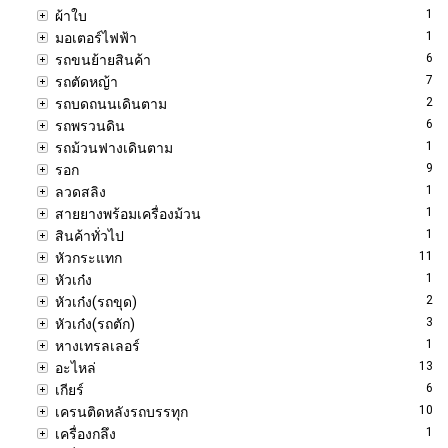
1
ผ้าใบ
1
มอเตอร์ไฟฟ้า
6
รถขนย้ายสินค้า
7
รถตัดหญ้า
2
รถบดถนนเดินตาม
6
รถพรวนดิน
1
รถม้วนฟางเดินตาม
9
รอก
1
ลวดสลิง
1
สายยางพร้อมเครื่องม้วน
1
สินค้าทั่วไป
11
หัวกระแทก
1
หัวเก๋ง
2
หัวเก๋ง(รถขุด)
3
หัวเก๋ง(รถตัก)
1
หางเทรลเลอร์
13
อะไหล่
6
เกียร์
10
เครนติดหลังรถบรรทุก
1
เครื่องกลึง