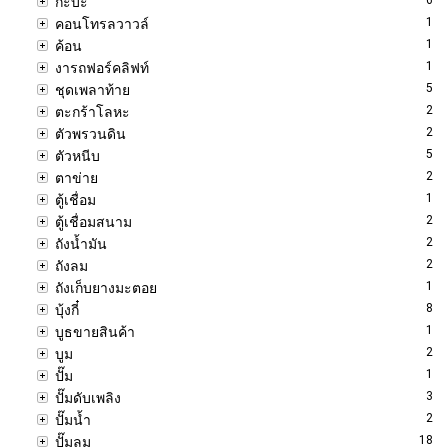
กะบะ
1
คอนโทรลวาวล์
1
ค้อน
1
งารถฟอร์คลิฟท์
5
ชุดเพลาท้าย
2
ตะกร้าโลหะ
2
ตัวพรวนดิน
5
ตัวหนีบ
2
ตาข่าย
1
ตู้เชื่อม
2
ตู้เชื่อมสนาม
2
ถังน้ำมัน
2
ถังลม
1
ถังเก็บยางมะตอย
8
บุ้งกี๋
1
บูธขายสินค้า
2
บูม
1
ปั๊ม
3
ปั๊มดับเพลิง
2
ปั๊มน้ำ
18
ปั๊มลม