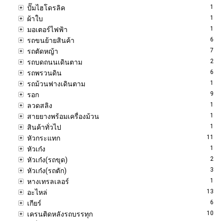
1
ปั๊มไฮโดรลิค
1
ผ้าใบ
1
มอเตอร์ไฟฟ้า
6
รถขนย้ายสินค้า
7
รถตัดหญ้า
2
รถบดถนนเดินตาม
6
รถพรวนดิน
1
รถม้วนฟางเดินตาม
9
รอก
1
ลวดสลิง
1
สายยางพร้อมเครื่องม้วน
1
สินค้าทั่วไป
11
หัวกระแทก
1
หัวเก๋ง
2
หัวเก๋ง(รถขุด)
3
หัวเก๋ง(รถตัก)
1
หางเทรลเลอร์
13
อะไหล่
6
เกียร์
10
เครนติดหลังรถบรรทุก