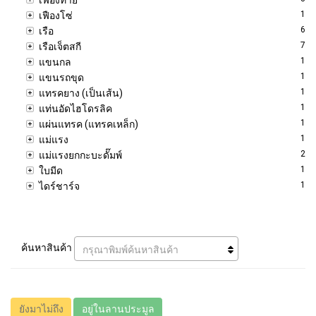
1
เฟืองโซ่
6
เรือ
7
เรือเจ็ตสกี
1
แขนกล
1
แขนรถขุด
1
แทรคยาง (เป็นเส้น)
1
แท่นอัดไฮโดรลิค
1
แผ่นแทรค (แทรคเหล็ก)
1
แม่แรง
2
แม่แรงยกกะบะดั๊มพ์
1
ใบมีด
1
ไดร์ชาร์จ
ค้นหาสินค้า
กรุณาพิมพ์ค้นหาสินค้า
ยังมาไม่ถึง
อยู่ในลานประมูล