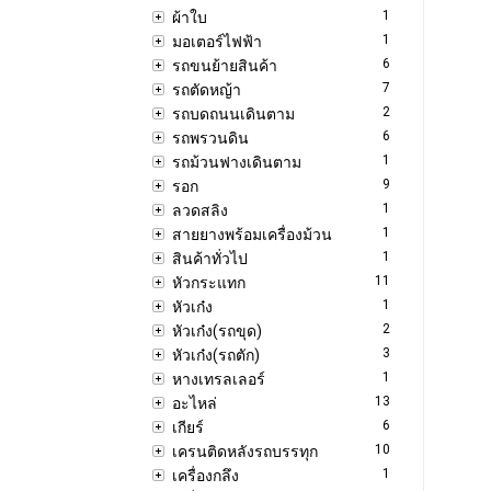
1
ผ้าใบ
1
มอเตอร์ไฟฟ้า
6
รถขนย้ายสินค้า
7
รถตัดหญ้า
2
รถบดถนนเดินตาม
6
รถพรวนดิน
1
รถม้วนฟางเดินตาม
9
รอก
1
ลวดสลิง
1
สายยางพร้อมเครื่องม้วน
1
สินค้าทั่วไป
11
หัวกระแทก
1
หัวเก๋ง
2
หัวเก๋ง(รถขุด)
3
หัวเก๋ง(รถตัก)
1
หางเทรลเลอร์
13
อะไหล่
6
เกียร์
10
เครนติดหลังรถบรรทุก
1
เครื่องกลึง