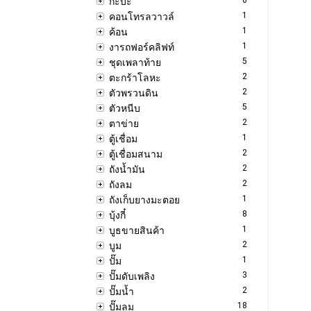
กะบะ
1
คอนโทรลวาวล์
1
ค้อน
1
งารถฟอร์คลิฟท์
5
ชุดเพลาท้าย
2
ตะกร้าโลหะ
2
ตัวพรวนดิน
5
ตัวหนีบ
2
ตาข่าย
1
ตู้เชื่อม
2
ตู้เชื่อมสนาม
2
ถังน้ำมัน
2
ถังลม
1
ถังเก็บยางมะตอย
8
บุ้งกี๋
1
บูธขายสินค้า
2
บูม
1
ปั๊ม
3
ปั๊มดับเพลิง
2
ปั๊มน้ำ
18
ปั๊มลม