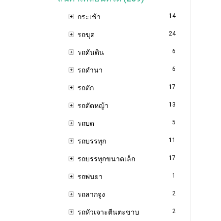
14
กระเช้า
24
รถขุด
6
รถดันดิน
6
รถดำนา
17
รถตัก
13
รถตัดหญ้า
5
รถบด
11
รถบรรทุก
17
รถบรรทุกขนาดเล็ก
1
รถพ่นยา
2
รถลากจูง
2
รถหัวเจาะตีนตะขาบ