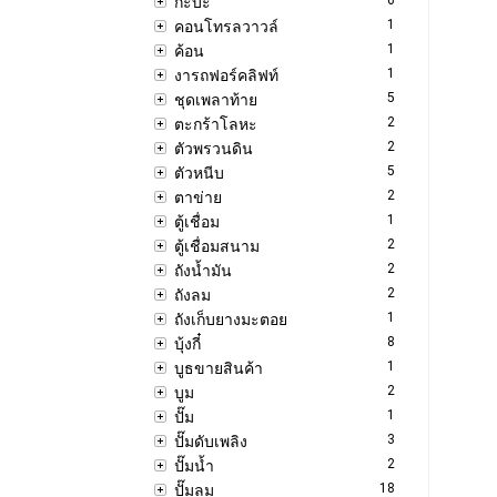
กะบะ
1
คอนโทรลวาวล์
1
ค้อน
1
งารถฟอร์คลิฟท์
5
ชุดเพลาท้าย
2
ตะกร้าโลหะ
2
ตัวพรวนดิน
5
ตัวหนีบ
2
ตาข่าย
1
ตู้เชื่อม
2
ตู้เชื่อมสนาม
2
ถังน้ำมัน
2
ถังลม
1
ถังเก็บยางมะตอย
8
บุ้งกี๋
1
บูธขายสินค้า
2
บูม
1
ปั๊ม
3
ปั๊มดับเพลิง
2
ปั๊มน้ำ
18
ปั๊มลม