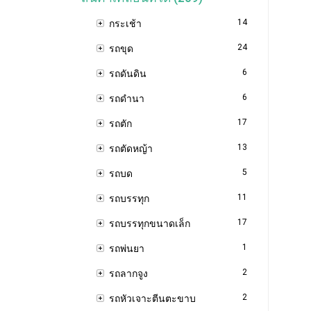
14
กระเช้า
24
รถขุด
6
รถดันดิน
6
รถดำนา
17
รถตัก
13
รถตัดหญ้า
5
รถบด
11
รถบรรทุก
17
รถบรรทุกขนาดเล็ก
1
รถพ่นยา
2
รถลากจูง
2
รถหัวเจาะตีนตะขาบ