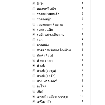
1
ผ้าใบ
1
มอเตอร์ไฟฟ้า
6
รถขนย้ายสินค้า
7
รถตัดหญ้า
2
รถบดถนนเดินตาม
6
รถพรวนดิน
1
รถม้วนฟางเดินตาม
9
รอก
1
ลวดสลิง
1
สายยางพร้อมเครื่องม้วน
1
สินค้าทั่วไป
11
หัวกระแทก
1
หัวเก๋ง
2
หัวเก๋ง(รถขุด)
3
หัวเก๋ง(รถตัก)
1
หางเทรลเลอร์
13
อะไหล่
6
เกียร์
10
เครนติดหลังรถบรรทุก
1
เครื่องกลึง