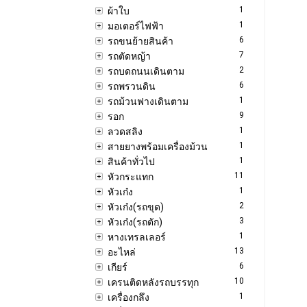
1
ผ้าใบ
1
มอเตอร์ไฟฟ้า
6
รถขนย้ายสินค้า
7
รถตัดหญ้า
2
รถบดถนนเดินตาม
6
รถพรวนดิน
1
รถม้วนฟางเดินตาม
9
รอก
1
ลวดสลิง
1
สายยางพร้อมเครื่องม้วน
1
สินค้าทั่วไป
11
หัวกระแทก
1
หัวเก๋ง
2
หัวเก๋ง(รถขุด)
3
หัวเก๋ง(รถตัก)
1
หางเทรลเลอร์
13
อะไหล่
6
เกียร์
10
เครนติดหลังรถบรรทุก
1
เครื่องกลึง