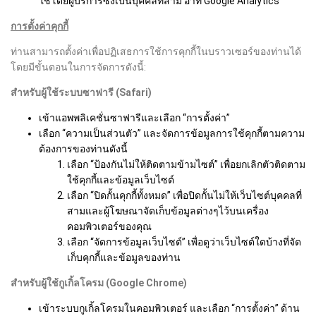
ใช้โดยผู้บริการซึ่งเป็นบุคคลที่สาม อาทิ Google Analytics
การตั้งค่าคุกกี้
ท่านสามารถตั้งค่าเพื่อปฏิเสธการใช้การคุกกี้ในบราวเซอร์ของท่านได้
โดยมีขั้นตอนในการจัดการดังนี้:
สำหรับผู้ใช้ระบบซาฟารี (Safari)
เข้าแอพพลิเคชั่นซาฟารีและเลือก “การตั้งค่า”
เลือก “ความเป็นส่วนตัว” และจัดการข้อมูลการใช้คุกกี้ตามความ
ต้องการของท่านดังนี้
เลือก “ป้องกันไม่ให้ติดตามข้ามไซต์” เพื่อยกเลิกตัวติดตาม
ใช้คุกกี้และข้อมูลเว็บไซต์
เลือก “ปิดกั้นคุกกี้ทั้งหมด” เพื่อปิดกั้นไม่ให้เว็บไซต์บุคคลที่
สามและผู้โฆษณาจัดเก็บข้อมูลต่างๆไว้บนเครื่อง
คอมพิวเตอร์ของคุณ
เลือก “จัดการข้อมูลเว็บไซต์” เพื่อดูว่าเว็บไซต์ใดบ้างที่จัด
เก็บคุกกี้และข้อมูลของท่าน
สำหรับผู้ใช้กูเกิ้ลโครม (Google Chrome)
เข้าระบบกูเกิ้ลโครมในคอมพิวเตอร์ และเลือก “การตั้งค่า” ด้าน