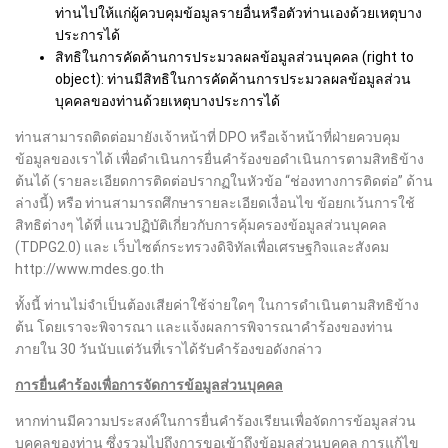
ท่านไปให้แก่ผู้ควบคุมข้อมูลรายอื่นหรือตัวท่านเองด้วยเหตุบาง
ประการได้
สิทธิในการคัดค้านการประมวลผลข้อมูลส่วนบุคคล (right to
object): ท่านมีสิทธิในการคัดค้านการประมวลผลข้อมูลส่วน
บุคคลของท่านด้วยเหตุบางประการได้
ท่านสามารถติดต่อมายังเจ้าหน้าที่ DPO หรือเจ้าหน้าที่ฝ่ายควบคุม
ข้อมูลของเราได้ เพื่อดำเนินการยื่นคำร้องขอดำเนินการตามสิทธิข้าง
ต้นได้ (รายละเอียดการติดต่อปรากฏในหัวข้อ “ช่องทางการติดต่อ” ด้าน
ล่างนี้) หรือ ท่านสามารถศึกษารายละเอียดเงื่อนไข ข้อยกเว้นการใช้
สิทธิต่างๆ ได้ที่ แนวปฏิบัติเกี่ยวกับการคุ้มครองข้อมูลส่วนบุคคล
(TDPG2.0) และ เว็บไซต์กระทรวงดิจิทัลเพื่อเศรษฐกิจและสังคม
http://www.mdes.go.th
ทั้งนี้ ท่านไม่จำเป็นต้องเสียค่าใช้จ่ายใดๆ ในการดำเนินตามสิทธิข้าง
ต้น โดยเราจะพิจารณา และแจ้งผลการพิจารณาคำร้องของท่าน
ภายใน 30 วันนับแต่วันที่เราได้รับคำร้องขอดังกล่าว
การยื่นคำร้องเพื่อการจัดการข้อมูลส่วนบุคคล
หากท่านมีความประสงค์ในการยื่นคำร้องเรียนเพื่อจัดการข้อมูลส่วน
บุคคลของท่าน ซึ่งรวมไปถึงการขอเข้าถึงข้อมูลส่วนบุคคล การแก้ไข