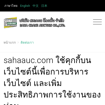
ภาษาไทย
English
中文
日本
หน้าแรก
ติดต่อเรา
sahaauc.com ใช้คุกกี้บน
เว็บไซต์นี้เพื่อการบริหาร
เว็บไซต์ และเพิ่ม
ประสิทธิภาพการใช้งานของ