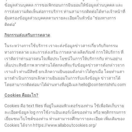
ข้อมูลส่วนบุคคล การขอเพิกถอนการยินยอมให้ข้อมูลส่วนบุคคล และ
การส่งความคิดเห็นต่อการบริการ ท่านสามารถติดต่อได้ทางเจ้าหน้าที่
คุ้มครองข้อมูลส่วนบุคคลตามรายละเอียดในหัวข้อ “ช่องทางการ
ติดต่อ”
กิจกรรมส่งเสริมการตลาด
ในระหว่างการใช้บริการ เราจะส่งข้อมูลข่าวสารเกี่ยวกับกิจกรรม
ทางการตลาด และการส่งเสริม การตลาด ผลิตภัณฑ์ การให้บริการ ที่
เราคิดว่าท่านอาจสนใจเพื่อประโยชน์ในการให้บริการกับ ท่านอย่าง
เต็มประสิทธิภาพ หากท่านได้ตกลงที่จะรับข้อมูลข่าวสารดังกล่าวจาก
เราแล้ว ท่านมีสิทธิ ยกเลิกความยินยอมดังกล่าวได้ทุกเมื่อ โดยท่านสา
มารดำเนินการยกเลิกความยินยอมในการรับแจ้งข้อมูล ข่าวสารได้
โดยสามารถติดต่อมาได้ผ่านทางที่อยู่อีเมล hello@contentshifu.com
Cookies คืออะไร?
Cookies คือ text files ที่อยู่ในคอมพิวเตอร์ของท่าน ใช้เพื่อจัดเก็บราย
ละเอียดข้อมูล log การใช้งานอินเตอร์เน็ตของท่าน หรือ พฤติกรรมการ
เยี่ยมชมเว็บไซต์ของท่าน ท่านสามารถศึกษารายละเอียด เพิ่มเติมของ
Cookies ได้จาก https://www.allaboutcookies.org/