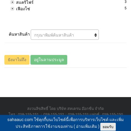
3
สแคริไฟร์
5
เฟืองโซ่
ค้นหาสินค้า
กรุณาพิมพ์ค้นหาสินค้า
ยังมาไม่ถึง
อยู่ในลานประมูล
สงวนลิขสิทธิ์ โดย บริษัท สหเครน อ๊อกชั่น จำกัด
โทร : 038-155-251 ；038-155-252；038-155-253 แฟกซ์ : 038-155-250
sahaauc.com ใช้คุกกี้บนเว็บไซต์นี้เพื่อการบริหารเว็บไซต์ และเพิ่ม
www.sahaauc.com E-mail : sales@sahaauc.com
ประสิทธิภาพการใช้งานของท่าน (
อ่านเพิ่มเติม
)
ยอมรับ