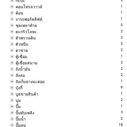
กะบะ
1
คอนโทรลวาวล์
1
ค้อน
1
งารถฟอร์คลิฟท์
5
ชุดเพลาท้าย
2
ตะกร้าโลหะ
2
ตัวพรวนดิน
5
ตัวหนีบ
2
ตาข่าย
1
ตู้เชื่อม
2
ตู้เชื่อมสนาม
2
ถังน้ำมัน
2
ถังลม
1
ถังเก็บยางมะตอย
8
บุ้งกี๋
1
บูธขายสินค้า
2
บูม
1
ปั๊ม
3
ปั๊มดับเพลิง
2
ปั๊มน้ำ
18
ปั๊มลม