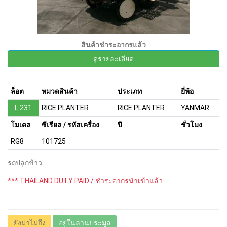
สินค้าชำระอากรแล้ว
ดูรายละเอียด
ล็อต
หมวดสินค้า
ประเภท
ยี่ห้อ
L.231
RICE PLANTER
RICE PLANTER
YANMAR
โมเดล
ซีเรียล / รหัสเครื่อง
ปี
ชั่วโมง
RG8
101725
รถปลูกข้าว
*** THAILAND DUTY PAID / ชำระอากรนำเข้าแล้ว
ยังมาไม่ถึง
อยู่ในลานประมูล