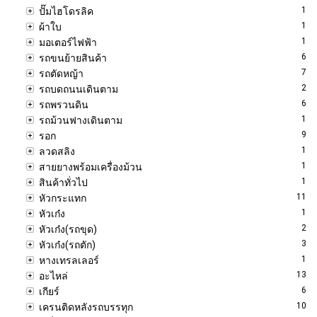
1
ปั๊มไฮโดรลิค
1
ผ้าใบ
1
มอเตอร์ไฟฟ้า
6
รถขนย้ายสินค้า
7
รถตัดหญ้า
2
รถบดถนนเดินตาม
6
รถพรวนดิน
1
รถม้วนฟางเดินตาม
9
รอก
1
ลวดสลิง
1
สายยางพร้อมเครื่องม้วน
1
สินค้าทั่วไป
11
หัวกระแทก
1
หัวเก๋ง
2
หัวเก๋ง(รถขุด)
3
หัวเก๋ง(รถตัก)
1
หางเทรลเลอร์
13
อะไหล่
6
เกียร์
10
เครนติดหลังรถบรรทุก