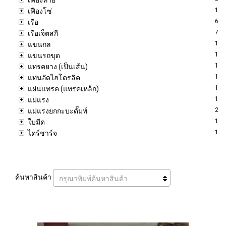
1
เฟืองโซ่
6
เรือ
7
เรือเจ็ตสกี
1
แขนกล
1
แขนรถขุด
1
แทรคยาง (เป็นเส้น)
1
แท่นอัดไฮโดรลิค
1
แผ่นแทรค (แทรคเหล็ก)
1
แม่แรง
2
แม่แรงยกกะบะดั๊มพ์
1
ใบมีด
1
ไดร์ชาร์จ
ค้นหาสินค้า
กรุณาพิมพ์ค้นหาสินค้า