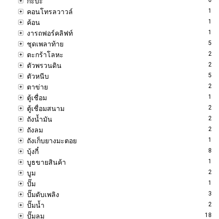
กะบะ
1
คอนโทรลวาวล์
1
ค้อน
1
งารถฟอร์คลิฟท์
5
ชุดเพลาท้าย
2
ตะกร้าโลหะ
2
ตัวพรวนดิน
5
ตัวหนีบ
2
ตาข่าย
1
ตู้เชื่อม
2
ตู้เชื่อมสนาม
2
ถังน้ำมัน
2
ถังลม
1
ถังเก็บยางมะตอย
8
บุ้งกี๋
1
บูธขายสินค้า
2
บูม
1
ปั๊ม
3
ปั๊มดับเพลิง
2
ปั๊มน้ำ
18
ปั๊มลม