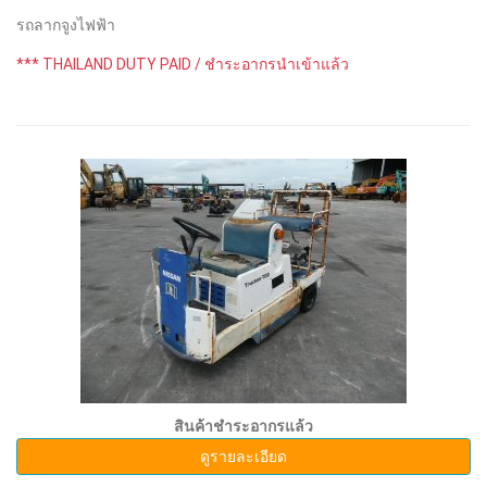
รถลากจูงไฟฟ้า
*** THAILAND DUTY PAID / ชำระอากรนำเข้าแล้ว
สินค้าชำระอากรแล้ว
ดูรายละเอียด