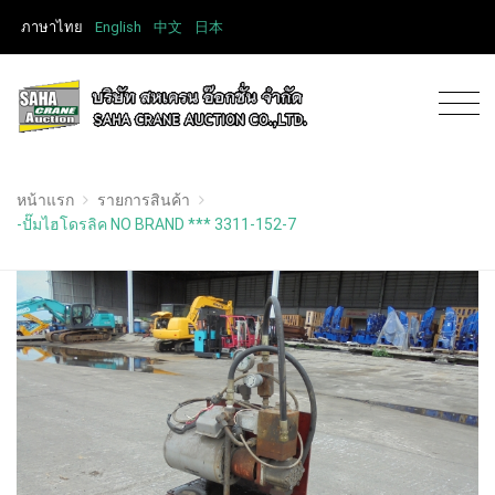
ภาษาไทย
English
中文
日本
หน้าแรก
รายการสินค้า
-ปั๊มไฮโดรลิค NO BRAND *** 3311-152-7