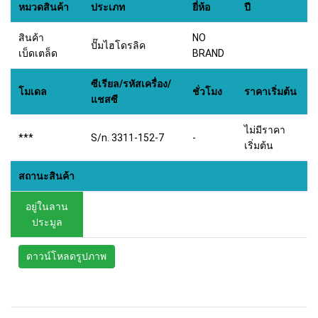
หมวดสินค้า
ประเภท
ยี่ห้อ
ปี
สินค้า
NO
ปั๊มไฮโดรลิค
เบ็ดเตล็ด
BRAND
ซีเรียล/รหัสเครื่อง/
โมเดล
ชั่วโมง
ราคาเริ่มต้น
แชสซี
ไม่มีราคา
***
S/n. 3311-152-7
-
เริ่มต้น
สถานะสินค้า
อยู่ในลาน
ประมูล
ดาวน์โหลดรูปภาพ