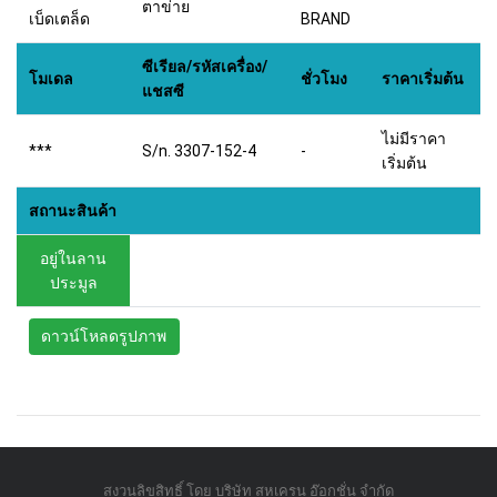
ตาข่าย
เบ็ดเตล็ด
BRAND
ซีเรียล/รหัสเครื่อง/
โมเดล
ชั่วโมง
ราคาเริ่มต้น
แชสซี
ไม่มีราคา
***
S/n. 3307-152-4
-
เริ่มต้น
สถานะสินค้า
อยู่ในลาน
ประมูล
ดาวน์โหลดรูปภาพ
สงวนลิขสิทธิ์ โดย บริษัท สหเครน อ๊อกชั่น จำกัด